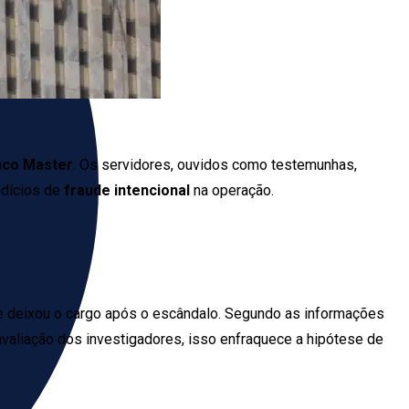
nco Master
. Os servidores, ouvidos como testemunhas,
ndícios de
fraude intencional
na operação.
ue deixou o cargo após o escândalo. Segundo as informações
avaliação dos investigadores, isso enfraquece a hipótese de