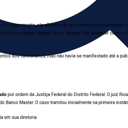
érito. Em depoimento, ele afirmou não ter conhecimento detalhado
em lastro do Banco Master. Disse também não entender como o 
ntos dos funcionários, mas não havia se manifestado até a publ
ado
por ordem da Justiça Federal do Distrito Federal. O juiz Ric
 Banco Master. O caso tramitou inicialmente na primeira instân
 em sua diretoria.