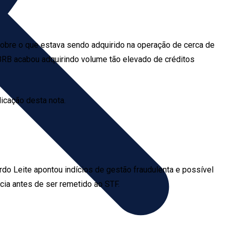
 sobre o que estava sendo adquirido na operação de cerca de
BRB acabou adquirindo volume tão elevado de créditos
icação desta nota.
ardo Leite apontou indícios de gestão fraudulenta e possível
cia antes de ser remetido ao STF.