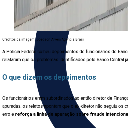
Créditos da imagem: Joédson Alves/Agência Brasil
A Polícia Federal colheu depoimentos de funcionários do Banco
relataram que os problemas identificados pelo Banco Central j
O que dizem os depoimentos
Os funcionários eram subordinados ao então diretor de Finança
apuradas, os relatos apontam que o ex-diretor não seguiu os cr
erro e
reforça a linha de apuração sobre fraude intenciona