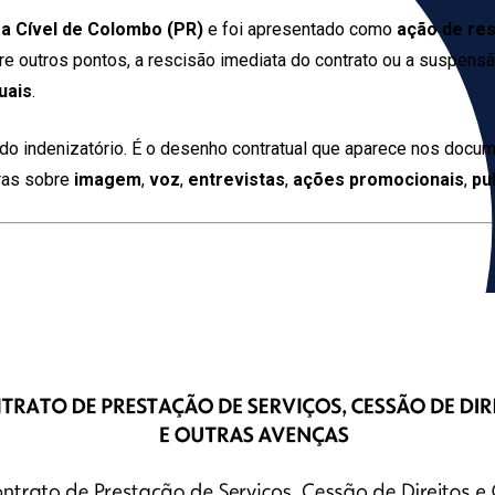
ra Cível de Colombo (PR)
e foi apresentado como
ação de res
tre outros pontos, a rescisão imediata do contrato ou a suspens
uais
.
o indenizatório. É o desenho contratual que aparece nos docum
ras sobre
imagem
,
voz
,
entrevistas
,
ações promocionais
,
pu