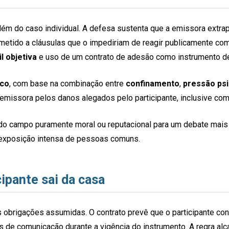
além do caso individual. A defesa sustenta que a emissora extra
metido a cláusulas que o impediriam de reagir publicamente com
l objetiva
e uso de um contrato de adesão como instrumento 
sco
, com base na combinação entre
confinamento
,
pressão psi
da emissora pelos danos alegados pelo participante, inclusive co
do campo puramente moral ou reputacional para um debate mais
exposição intensa de pessoas comuns.
ipante sai da casa
s obrigações assumidas. O contrato prevê que o participante c
 comunicação durante a vigência do instrumento. A regra alcanç