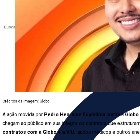
Créditos da imagem: Globo
A ação movida por
Pedro Henrique Espíndola
contra a
Globo
chegam ao público em sua íntegra: os contratos que estrutura
contratos com a Globo e a VIU
, laudos médicos e outros an