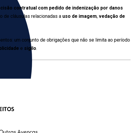
cisão contratual com pedido de indenização por danos
ão de cláusulas relacionadas a
uso de imagem
,
vedação de
entos: um conjunto de obrigações que não se limita ao período
blicidade
e
sigilo
.