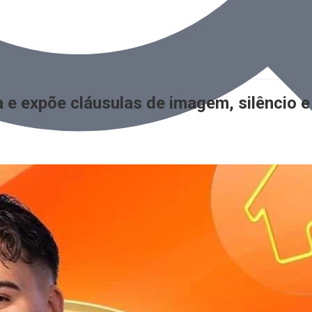
a e expõe cláusulas de imagem, silêncio e