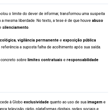
polou o limite do dever de informar, transformou uma suspeita
 a mesma liberdade. No texto, a tese é de que houve
abuso
de
silenciamento
.
cológica
,
vigilância permanente
e
exposição pública
m referência a suposta falha de acolhimento após sua saída.
 concreto sobre
limites contratuais
e
responsabilidade
oncede à Globo
exclusividade
quanto ao uso de sua
imagem
e
a televisão, rádio, plataformas digitais, redes sociais e