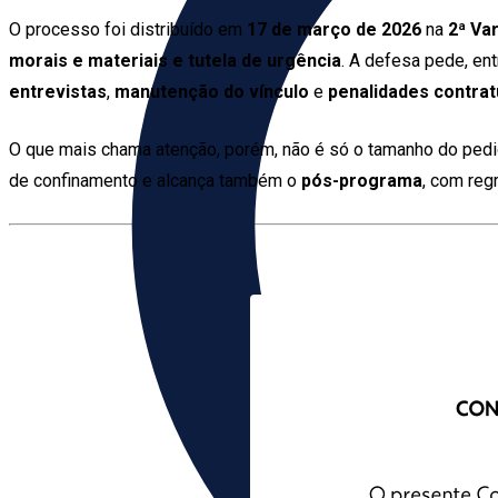
O processo foi distribuído em
17 de março de 2026
na
2ª Va
morais e materiais e tutela de urgência
. A defesa pede, en
entrevistas
,
manutenção do vínculo
e
penalidades contrat
O que mais chama atenção, porém, não é só o tamanho do pedid
de confinamento e alcança também o
pós-programa
, com reg