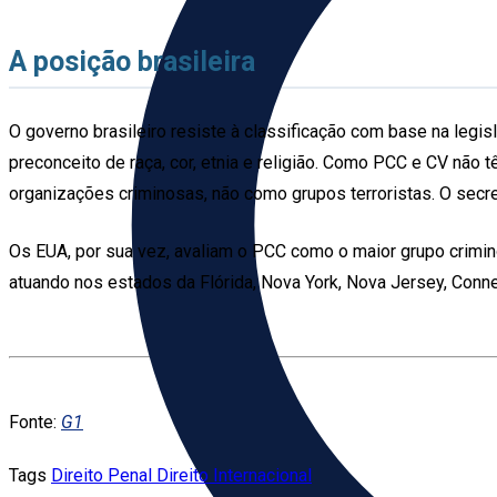
A posição brasileira
O governo brasileiro resiste à classificação com base na legi
preconceito de raça, cor, etnia e religião. Como PCC e CV não 
organizações criminosas, não como grupos terroristas. O secr
Os EUA, por sua vez, avaliam o PCC como o maior grupo crimi
atuando nos estados da Flórida, Nova York, Nova Jersey, Conn
Fonte:
G1
Tags
Direito Penal
Direito Internacional