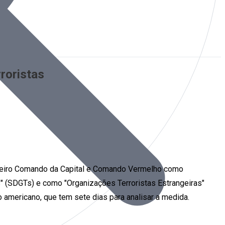
roristas
rimeiro Comando da Capital e Comando Vermelho como
 (SDGTs) e como "Organizações Terroristas Estrangeiras"
o americano, que tem sete dias para analisar a medida.