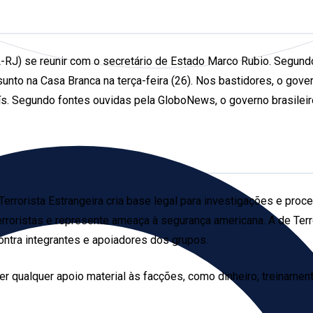
L-RJ) se reunir com o secretário de Estado Marco Rubio. Segundo
o na Casa Branca na terça-feira (26). Nos bastidores, o govern
s. Segundo fontes ouvidas pela GloboNews, o governo brasileir
errorista Estrangeira cria base legal para investigações e proc
terroristas e represente ameaça à segurança americana. A de Ter
ntra integrantes e apoiadores dos grupos.
cer qualquer apoio material às facções, como dinheiro, treinamen