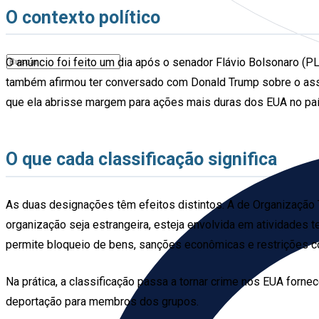
O contexto político
O anúncio foi feito um dia após o senador Flávio Bolsonaro (P
também afirmou ter conversado com Donald Trump sobre o assunt
que ela abrisse margem para ações mais duras dos EUA no paí
O que cada classificação significa
As duas designações têm efeitos distintos. A de Organização T
organização seja estrangeira, esteja envolvida em atividades 
permite bloqueio de bens, sanções econômicas e restrições co
Na prática, a classificação passa a tornar crime nos EUA forne
deportação para membros dos grupos.