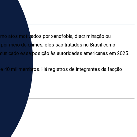
como atos motivados por xenofobia, discriminação ou
o por meio de crimes, eles são tratados no Brasil como
 comunicado essa posição às autoridades americanas em 2025.
e 40 mil membros. Há registros de integrantes da facção