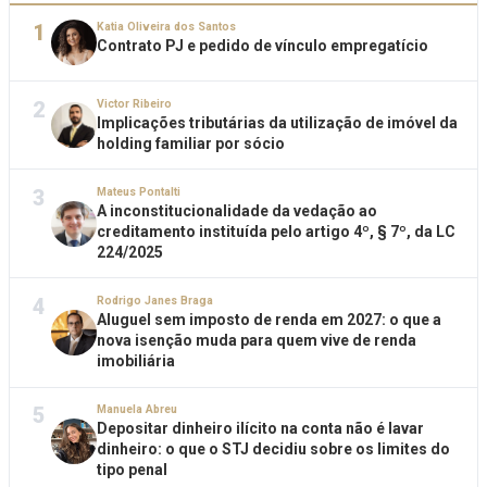
1
Katia Oliveira dos Santos
Contrato PJ e pedido de vínculo empregatício
2
Victor Ribeiro
Implicações tributárias da utilização de imóvel da
holding familiar por sócio
3
Mateus Pontalti
A inconstitucionalidade da vedação ao
creditamento instituída pelo artigo 4º, § 7º, da LC
224/2025
4
Rodrigo Janes Braga
Aluguel sem imposto de renda em 2027: o que a
nova isenção muda para quem vive de renda
imobiliária
5
Manuela Abreu
Depositar dinheiro ilícito na conta não é lavar
dinheiro: o que o STJ decidiu sobre os limites do
tipo penal