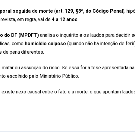
poral seguida de morte
(
art. 129, §3º, do Código Penal
), hi
revista, em regra, vai de
4 a 12 anos
.
ico do DF (MPDFT)
analisa o inquérito e os laudos para decidi
dicas, como
homicídio culposo
(quando não há intenção de ferir
 de pena diferentes.
e matar ou assunção do risco. Se essa for a tese apresentada na
to escolhido pelo Ministério Público.
se existe nexo causal entre o fato e a morte, o que apontam lau