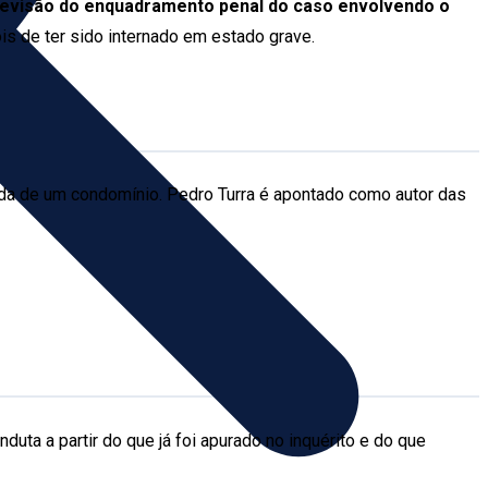
 revisão do enquadramento penal do caso envolvendo o
s de ter sido internado em estado grave.
ada de um condomínio. Pedro Turra é apontado como autor das
duta a partir do que já foi apurado no inquérito e do que