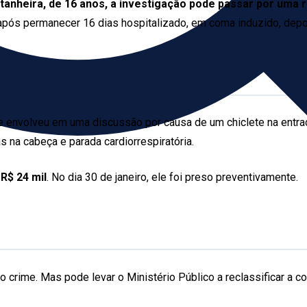
anheira, de 16 anos, a investigação pode passar por uma
após permanecer 16 dias hospitalizado, em coma induzido, depoi
se envolveu em uma discussão por causa de um chiclete na entr
 na cabeça e parada cardiorrespiratória.
e
R$ 24 mil
. No dia 30 de janeiro, ele foi preso preventivamente.
o crime. Mas pode levar o Ministério Público a reclassificar a con