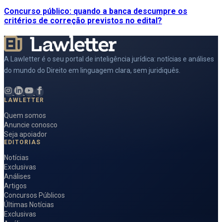
Concurso público: quando a banca descumpre os
critérios de correção previstos no edital?
A Lawletter é o seu portal de inteligência jurídica: notícias e análises
do mundo do Direito em linguagem clara, sem juridiquês.
LAWLETTER
Quem somos
Anuncie conosco
Seja apoiador
EDITORIAS
Notícias
Exclusivas
Análises
Artigos
Concursos Públicos
Últimas Notícias
Exclusivas