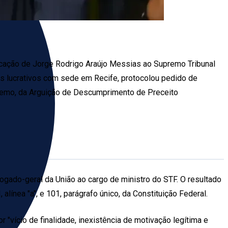
ndicação de Jorge Rodrigo Araújo Messias ao Supremo Tribunal
s lucrativos com sede em Recife, protocolou pedido de
upremo, da Arguição de Descumprimento de Preceito
vogado-geral da União ao cargo de ministro do STF. O resultado
 alínea "a", e 101, parágrafo único, da Constituição Federal.
 "vício de finalidade, inexistência de motivação legítima e