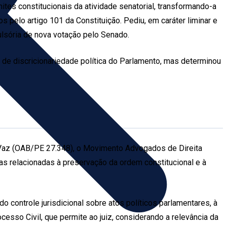
ites constitucionais da atividade senatorial, transformando-a
os pelo artigo 101 da Constituição. Pediu, em caráter liminar e
pulsória de nova votação pelo Senado.
m de discricionariedade política do Parlamento, mas determinou
Vaz (OAB/PE 27.348), o Movimento Advogados de Direita
usas relacionadas à preservação da ordem constitucional e à
 controle jurisdicional sobre atos políticos parlamentares, à
esso Civil, que permite ao juiz, considerando a relevância da