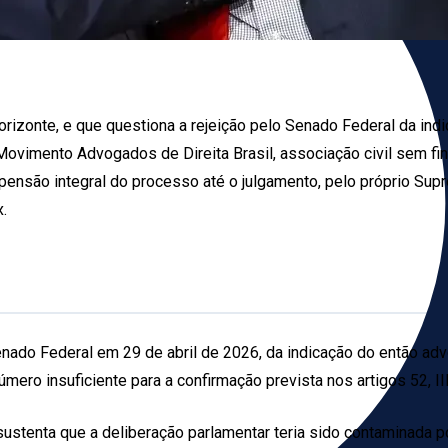
Horizonte, e que questiona a rejeição pelo Senado Federal da i
vimento Advogados de Direita Brasil, associação civil sem fin
uspensão integral do processo até o julgamento, pelo próprio S
.
Senado Federal em 29 de abril de 2026, da indicação do então ad
mero insuficiente para a confirmação prevista nos artigos 52, III,
ustenta que a deliberação parlamentar teria sido contaminada por