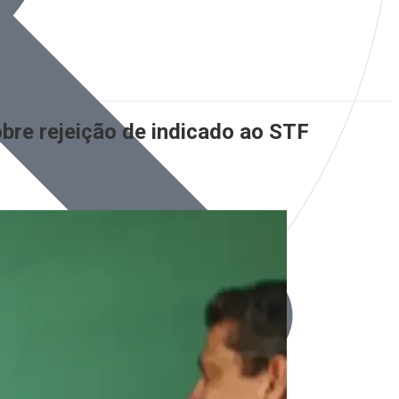
re rejeição de indicado ao STF