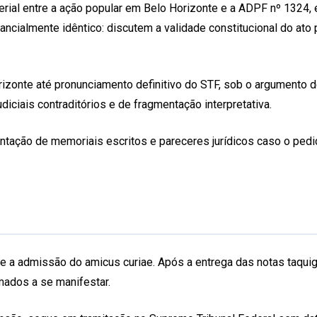
ial entre a ação popular em Belo Horizonte e a ADPF nº 1324, e
ialmente idêntico: discutem a validade constitucional do ato po
izonte até pronunciamento definitivo do STF, sob o argumento d
iciais contraditórios e de fragmentação interpretativa.
entação de memoriais escritos e pareceres jurídicos caso o pedid
re a admissão do amicus curiae. Após a entrega das notas taqui
imados a se manifestar.