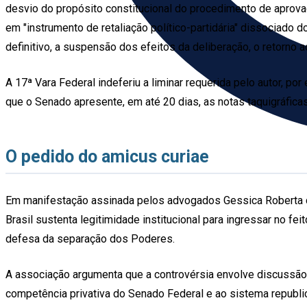
desvio do propósito constitucional do procedimento de aprovaç
em "instrumento de retaliação político-partidária" dissociado do
definitivo, a suspensão dos efeitos da deliberação, o retorno 
A 17ª Vara Federal indeferiu a liminar requerida pelo autor, 
que o Senado apresente, em até 20 dias, as notas taquigráfica
O pedido do amicus curiae
Em manifestação assinada pelos advogados Gessica Roberta 
Brasil sustenta legitimidade institucional para ingressar no f
defesa da separação dos Poderes.
A associação argumenta que a controvérsia envolve discussão de
competência privativa do Senado Federal e ao sistema republica