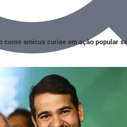
 como amicus curiae em ação popular sob