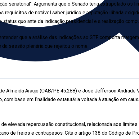
ão senatorial". Argumenta que o Senado teria extrapolado os lim
s requisitos de notável saber jurídico e reputação ilibada exigid
ao status quo ante da indicação presidencial e a realização com
por entender que a análise das indicações ao STF comporta marge
s da sessão plenária que rejeitou o nome.
de Almeida Araujo (OAB/PE 45.288) e José Jefferson Andrade 
eito, com base em finalidade estatutária voltada à atuação em ca
 elevada repercussão constitucional, relacionada aos limites do
no de freios e contrapesos. Cita o artigo 138 do Código de Proc