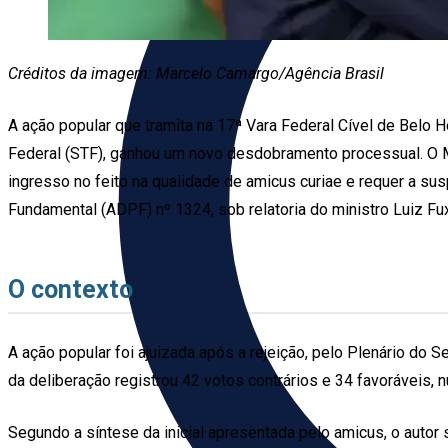
Créditos da imagem: Marcelo Camargo/Agência Brasil
A ação popular que tramita na 17ª Vara Federal Cível de Belo 
Federal (STF), ganhou um novo desdobramento processual. O Mo
ingresso no feito na qualidade de amicus curiae e requer a s
Fundamental (ADPF) nº 1324, sob relatoria do ministro Luiz Fux
O contexto
A ação popular foi ajuizada após a rejeição, pelo Plenário do 
da deliberação registrou 42 votos contrários e 34 favoráveis, nú
Segundo a síntese da inicial apresentada pelo amicus, o autor s