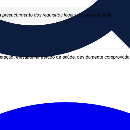
m preenchimento dos requisitos legais no caso concreto.
teração relevante no estado de saúde, devidamente comprovada