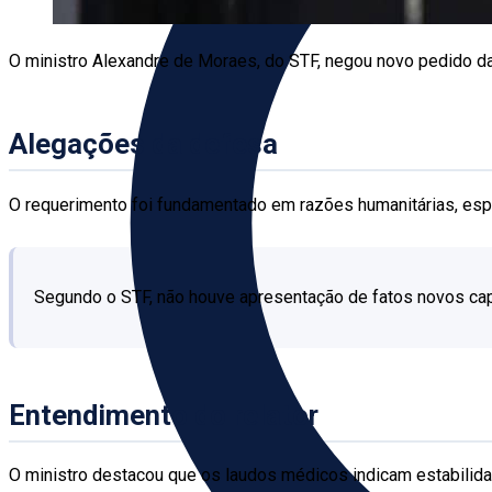
O ministro Alexandre de Moraes, do STF, negou novo pedido da 
Alegações da defesa
O requerimento foi fundamentado em razões humanitárias, esp
Segundo o STF, não houve apresentação de fatos novos capa
Entendimento do relator
O ministro destacou que os laudos médicos indicam estabilida