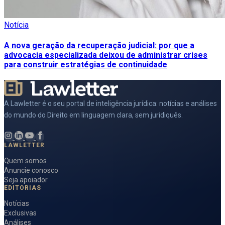
Notícia
A nova geração da recuperação judicial: por que a
advocacia especializada deixou de administrar crises
para construir estratégias de continuidade
A Lawletter é o seu portal de inteligência jurídica: notícias e análises
do mundo do Direito em linguagem clara, sem juridiquês.
LAWLETTER
Quem somos
Anuncie conosco
Seja apoiador
EDITORIAS
Notícias
Exclusivas
Análises