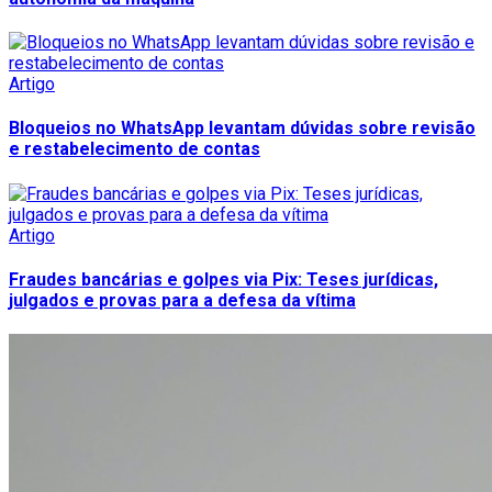
Artigo
Bloqueios no WhatsApp levantam dúvidas sobre revisão
e restabelecimento de contas
Artigo
Fraudes bancárias e golpes via Pix: Teses jurídicas,
julgados e provas para a defesa da vítima