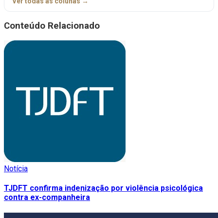
Ver todas as colunas →
Conteúdo Relacionado
Notícia
TJDFT confirma indenização por violência psicológica
contra ex-companheira