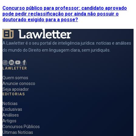
Concurso público para professor: candidato aprovado
pode pedir reclassificação por ainda não possuir o
doutorado exigido para a posse?
A Lawletter é o seu portal de inteligência jurídica: notícias e análises
do mundo do Direito em linguagem clara, sem juridiquês.
LAWLETTER
Quem somos
Anuncie conosco
Seja apoiador
EDITORIAS
Notícias
Exclusivas
Análises
Artigos
Concursos Públicos
Últimas Notícias