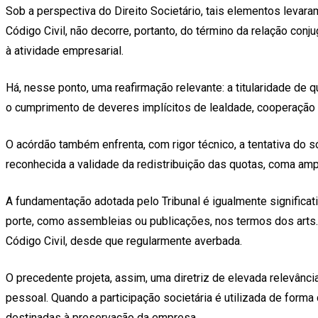
Sob a perspectiva do Direito Societário, tais elementos levara
Código Civil, não decorre, portanto, do término da relação con
à atividade empresarial.
Há, nesse ponto, uma reafirmação relevante: a titularidade de
o cumprimento de deveres implícitos de lealdade, cooperaçã
O acórdão também enfrenta, com rigor técnico, a tentativa do só
reconhecida a validade da redistribuição das quotas, coma amp
A fundamentação adotada pelo Tribunal é igualmente significat
porte, como assembleias ou publicações, nos termos dos arts. 70
Código Civil, desde que regularmente averbada.
O precedente projeta, assim, uma diretriz de elevada relevânc
pessoal. Quando a participação societária é utilizada de for
destinadas à preservação da empresa.