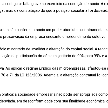
m a configurar falta grave no exercício da condição de sócio. A e
jugal, mas da constatação de que a posição societária foi desvi
 quotas não confere ao sócio um poder absoluto ou instrumentali
o e preservação da empresa enquanto empreendimento coletivo.
cio minoritário de invalidar a alteração do capital social. A re
liação da participação do sócio majoritário de 90% para 99% e a
iva. Ao aplicar o regime jurídico das microempresas, afastou-se
 e 71 da LC 123/2006. Ademais, a alteração contratual foi conside
ia prática: a sociedade empresária não pode ser apropriada com
ma desviada, em desconformidade com sua finalidade econômica, 