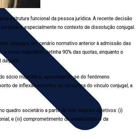
ria estrutura funcional da pessoa jurídica. A recente decisão
s pessoais, especialmente no contexto de dissolução conjugal.
tre cônjuges, em cenário normativo anterior à admissão das
s: o sócio majoritário detinha 90% das quotas, enquanto o
l daquele.
do sócio majoritário, aproximando-se do fenômeno
nto de inflexão encontra-se na ruptura do vínculo conjugal, a
 quadro societário a partir de três vetores objetivos: (i)
onial; e (iii) comprometimento da estabilidade e da