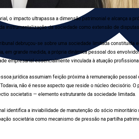
al, o impacto ultrapassa a dimensão patrimonial e alcança a próp
os da instrumentalização da sociedade como extensão de disputa
ibunal debruçou-se sobre uma sociedade limitada constituída en
tia, em grande medida, a própria dinâmica pessoal dos envolvido
ade empresarial essencialmente vinculada à atuação profissiona
ssoa jurídica assumiam feição próxima à remuneração pessoal 
odavia, não é nesse aspecto que reside o núcleo decisório. O po
ctio societatis — elemento estruturante da sociedade limitada.
 identifica a inviabilidade de manutenção do sócio minoritário no
icipação societária como mecanismo de pressão na partilha patrim