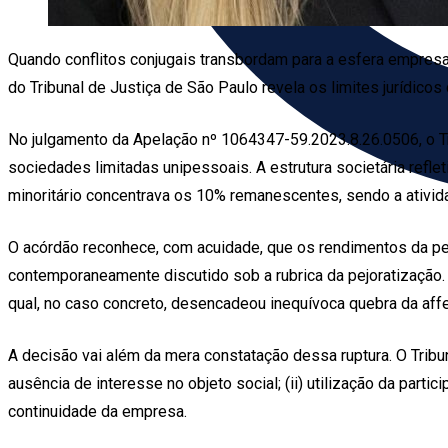
Quando conflitos conjugais transbordam para a esfera empresari
do Tribunal de Justiça de São Paulo revela os limites jurídic
No julgamento da Apelação nº 1064347-59.2023.8.26.0506, o Tr
sociedades limitadas unipessoais. A estrutura societária refle
minoritário concentrava os 10% remanescentes, sendo a ativid
O acórdão reconhece, com acuidade, que os rendimentos da pe
contemporaneamente discutido sob a rubrica da pejoratização. T
qual, no caso concreto, desencadeou inequívoca quebra da affe
A decisão vai além da mera constatação dessa ruptura. O Tribunal
ausência de interesse no objeto social; (ii) utilização da part
continuidade da empresa.