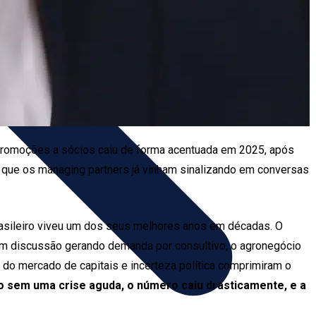
 promoções a sócios caiu de forma acentuada em 2025, após
a que os managing partners já vinham sinalizando em conversas
brasileiro viveu um dos seus melhores anos em décadas. O
em discussão gerando demanda por consultivo, o agronegócio
o do mercado de capitais e incerteza política comprimiram o
sem uma crise aguda, o número caiu drasticamente, e a