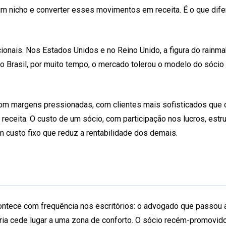
um nicho e converter esses movimentos em receita. É o que dif
ionais. Nos Estados Unidos e no Reino Unido, a figura do rainma
No Brasil, por muito tempo, o mercado tolerou o modelo do sócio
m margens pressionadas, com clientes mais sofisticados que co
receita. O custo de um sócio, com participação nos lucros, estr
 um custo fixo que reduz a rentabilidade dos demais.
tece com frequência nos escritórios: o advogado que passou a c
tória cede lugar a uma zona de conforto. O sócio recém-promovid