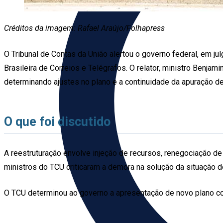
Créditos da imagem: Rafael Araújo/Folhapress
O Tribunal de Contas da União alertou o governo federal, em ju
Brasileira de Correios e Telégrafos. O relator, ministro Benja
determinando ajustes no plano e a continuidade da apuração d
O que foi discutido
A reestruturação envolve injeção de recursos, renegociação de 
ministros do TCU criticaram a demora na solução da situação 
O TCU determinou ao governo a apresentação de novo plano c