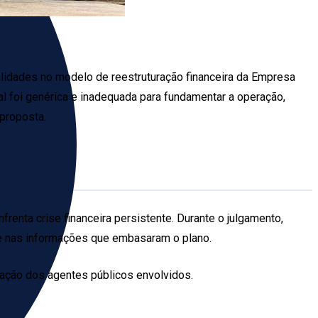
egalidades no modelo de reestruturação financeira da Empresa
nal foi genérica e inadequada para fundamentar a operação,
proposta.
renta crise financeira persistente. Durante o julgamento,
nte nas informações que embasaram o plano.
ação dos agentes públicos envolvidos.