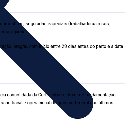
domésticas, seguradas especiais (trabalhadoras rurais,
esempregadas.
ção integral, com início entre 28 dias antes do parto e a data
ncia consolidada da Corte sobre o dever de fundamentação
essão fiscal e operacional do governo federal nos últimos