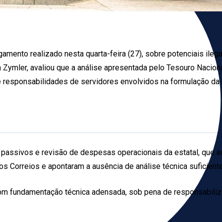
lgamento realizado nesta quarta-feira (27), sobre potenciais il
min Zymler, avaliou que a análise apresentada pelo Tesouro Nacio
e responsabilidades de servidores envolvidos na formulação da 
passivos e revisão de despesas operacionais da estatal, que enf
dos Correios e apontaram a ausência de análise técnica suficie
om fundamentação técnica adensada, sob pena de responsabiliz