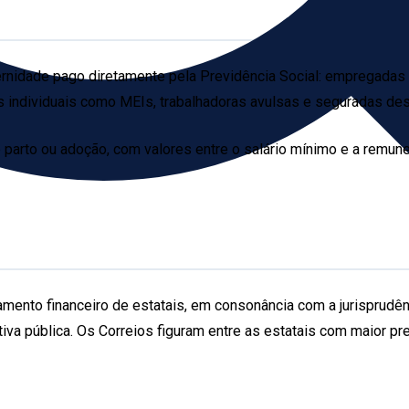
rnidade pago diretamente pela Previdência Social: empregadas 
ntes individuais como MEIs, trabalhadoras avulsas e seguradas d
arto ou adoção, com valores entre o salário mínimo e a remunera
mento financeiro de estatais, em consonância com a jurisprudê
iva pública. Os Correios figuram entre as estatais com maior pr