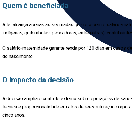
Quem é beneficiada
A lei alcança apenas as seguradas que recebem o salário-mate
indígenas, quilombolas, pescadoras, entre outras), contribui
O salário-maternidade garante renda por 120 dias em casos de p
do nascimento.
O impacto da decisão
A decisão amplia o controle externo sobre operações de sanea
técnica e proporcionalidade em atos de reestruturação corporat
cinco anos.