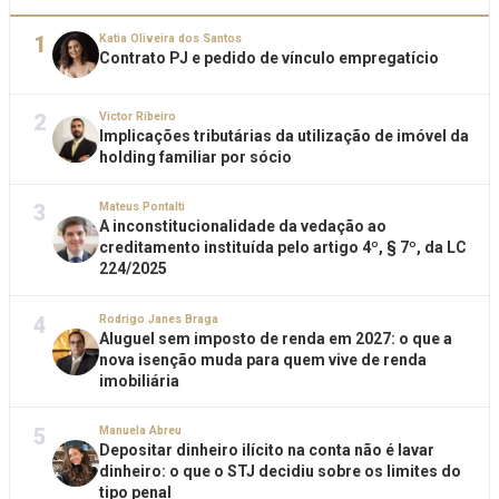
1
Katia Oliveira dos Santos
Contrato PJ e pedido de vínculo empregatício
2
Victor Ribeiro
Implicações tributárias da utilização de imóvel da
holding familiar por sócio
3
Mateus Pontalti
A inconstitucionalidade da vedação ao
creditamento instituída pelo artigo 4º, § 7º, da LC
224/2025
4
Rodrigo Janes Braga
Aluguel sem imposto de renda em 2027: o que a
nova isenção muda para quem vive de renda
imobiliária
5
Manuela Abreu
Depositar dinheiro ilícito na conta não é lavar
dinheiro: o que o STJ decidiu sobre os limites do
tipo penal