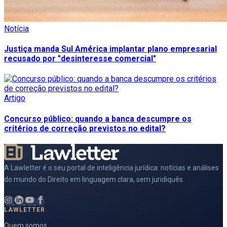
Notícia
Justiça manda Sul América implantar plano empresarial
recusado por "desinteresse comercial"
Artigo
Concurso público: quando a banca descumpre os
critérios de correção previstos no edital?
A Lawletter é o seu portal de inteligência jurídica: notícias e análises
do mundo do Direito em linguagem clara, sem juridiquês.
LAWLETTER
Quem somos