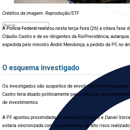
Créditos da imagem: Reprodução/STF
A Polícia Federal realizou nesta terça-feira (26) a oitava f
Cláudio Castro e de ex-dirigentes da RioPrevidência, autarqu
expedida pelo ministro André Mendonça, a pedido da PF, no â
O esquema investigado
Os investigados são suspeitos de envolvimento em esquema de
Castro teria atuado politicamente para viabilizar os investimen
de investimentos.
A PF apontou proximidade pessoal entre Castro e Daniel Vorc
estaria sincronizada com investimentos de alto risco realizad