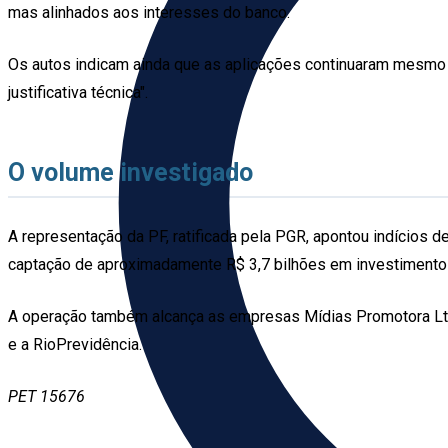
mas alinhados aos interesses do banco.
Os autos indicam ainda que as aplicações continuaram mesmo 
justificativa técnica".
O volume investigado
A representação da PF, ratificada pela PGR, apontou indícios de 
captação de aproximadamente R$ 3,7 bilhões em investimentos 
A operação também alcança as empresas Mídias Promotora Ltda.
e a RioPrevidência.
PET 15676