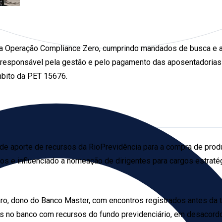
ase da Operação Compliance Zero, cumprindo mandados de busca e
ia responsável pela gestão e pelo pagamento das aposentadoria
mbito da PET 15676.
 aporte de recursos da RioPrevidência para a compra de produ
tos e influenciado a nomeação de dirigentes para cargos estratég
aro, dono do Banco Master, com encontros registrados antes da
os no banco com recursos do fundo previdenciário, em desacordo