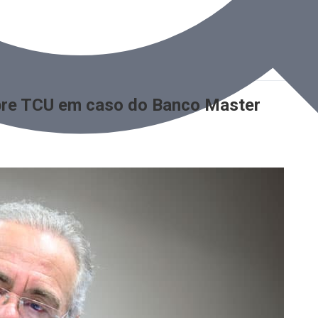
obre TCU em caso do Banco Master