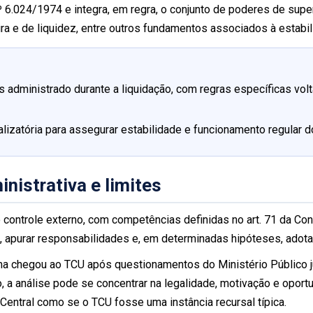
 6.024/1974 e integra, em regra, o conjunto de poderes de super
 e de liquidez, entre outros fundamentos associados à estabili
s administrado durante a liquidação, com regras específicas vol
alizatória para assegurar estabilidade e funcionamento regular d
nistrativa e limites
controle externo, com competências definidas no art. 71 da Cons
s, apurar responsabilidades e, em determinadas hipóteses, ado
a chegou ao TCU após questionamentos do Ministério Público ju
, a análise pode se concentrar na legalidade, motivação e opor
 Central como se o TCU fosse uma instância recursal típica.