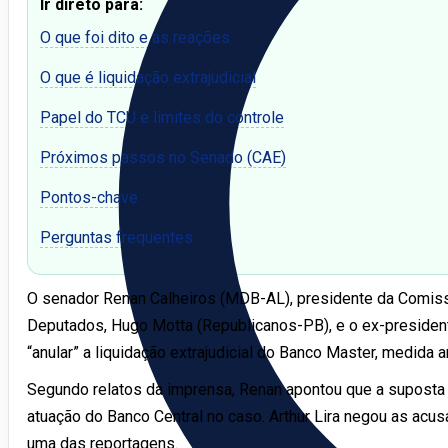
Ir direto para:
O que foi dito e as reações
O que é liquidação extrajudicial
Papel do TCU e limites do controle
Próximos passos no Senado (CAE)
Pontos-chave
Perguntas frequentes
O senador Renan Calheiros (MDB-AL), presidente da Comis
Deputados, Hugo Motta (Republicanos-PB), e o ex-presidente 
“anular” a liquidação extrajudicial do Banco Master, medid
Segundo relatos da imprensa, Renan apontou que a suposta a
atuação do Banco Central no caso. Arthur Lira negou as acus
uma das reportagens.