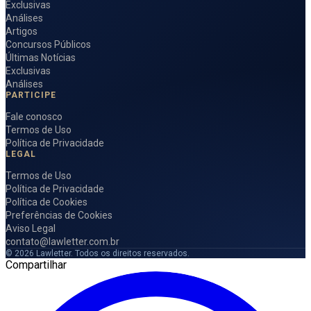
Exclusivas
Análises
Artigos
Concursos Públicos
Últimas Notícias
Exclusivas
Análises
PARTICIPE
Fale conosco
Termos de Uso
Política de Privacidade
LEGAL
Termos de Uso
Política de Privacidade
Política de Cookies
Preferências de Cookies
Aviso Legal
contato@lawletter.com.br
© 2026 Lawletter. Todos os direitos reservados.
Compartilhar