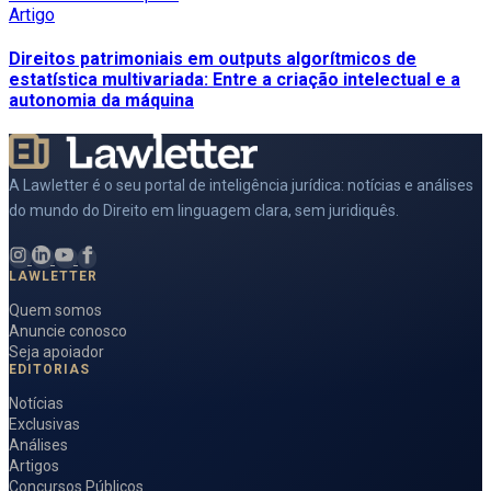
Artigo
Direitos patrimoniais em outputs algorítmicos de
estatística multivariada: Entre a criação intelectual e a
autonomia da máquina
A Lawletter é o seu portal de inteligência jurídica: notícias e análises
do mundo do Direito em linguagem clara, sem juridiquês.
LAWLETTER
Quem somos
Anuncie conosco
Seja apoiador
EDITORIAS
Notícias
Exclusivas
Análises
Artigos
Concursos Públicos