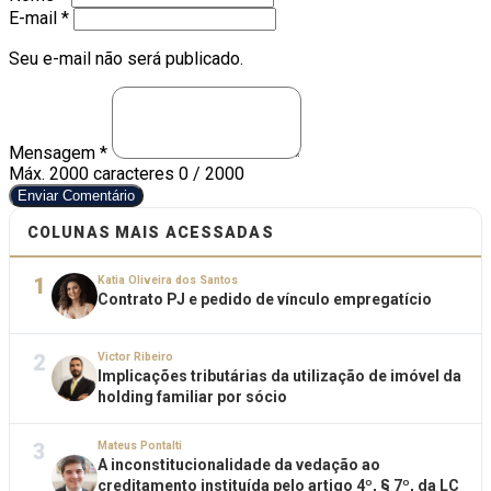
E-mail *
Seu e-mail não será publicado.
Mensagem *
Máx. 2000 caracteres
0 / 2000
Enviar Comentário
COLUNAS MAIS ACESSADAS
1
Katia Oliveira dos Santos
Contrato PJ e pedido de vínculo empregatício
2
Victor Ribeiro
Implicações tributárias da utilização de imóvel da
holding familiar por sócio
3
Mateus Pontalti
A inconstitucionalidade da vedação ao
creditamento instituída pelo artigo 4º, § 7º, da LC