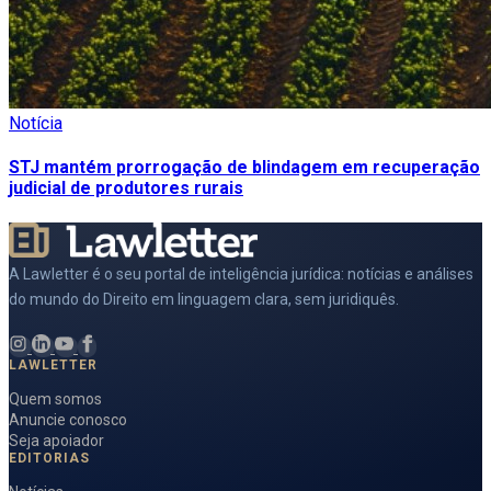
Notícia
STJ mantém prorrogação de blindagem em recuperação
judicial de produtores rurais
A Lawletter é o seu portal de inteligência jurídica: notícias e análises
do mundo do Direito em linguagem clara, sem juridiquês.
LAWLETTER
Quem somos
Anuncie conosco
Seja apoiador
EDITORIAS