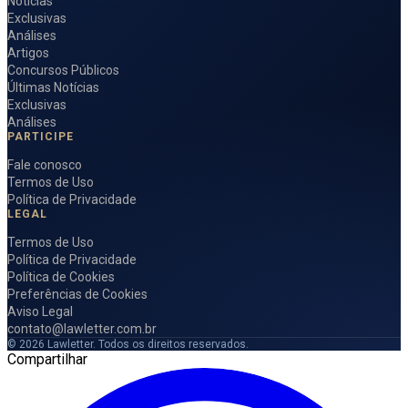
Notícias
Exclusivas
Análises
Artigos
Concursos Públicos
Últimas Notícias
Exclusivas
Análises
PARTICIPE
Fale conosco
Termos de Uso
Política de Privacidade
LEGAL
Termos de Uso
Política de Privacidade
Política de Cookies
Preferências de Cookies
Aviso Legal
contato@lawletter.com.br
© 2026 Lawletter. Todos os direitos reservados.
Compartilhar