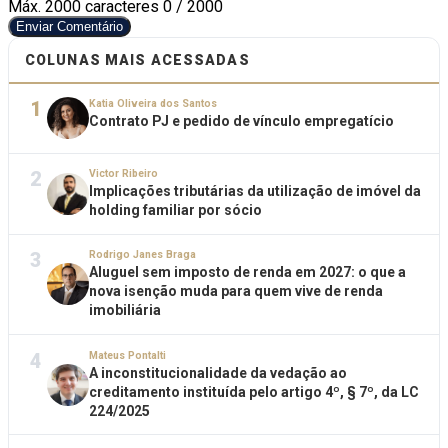
Máx. 2000 caracteres
0 / 2000
Enviar Comentário
COLUNAS MAIS ACESSADAS
1
Katia Oliveira dos Santos
Contrato PJ e pedido de vínculo empregatício
2
Victor Ribeiro
Implicações tributárias da utilização de imóvel da
holding familiar por sócio
3
Rodrigo Janes Braga
Aluguel sem imposto de renda em 2027: o que a
nova isenção muda para quem vive de renda
imobiliária
4
Mateus Pontalti
A inconstitucionalidade da vedação ao
creditamento instituída pelo artigo 4º, § 7º, da LC
224/2025