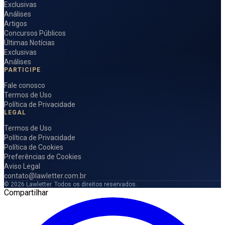
Exclusivas
Análises
Artigos
Concursos Públicos
Últimas Notícias
Exclusivas
Análises
PARTICIPE
Fale conosco
Termos de Uso
Política de Privacidade
LEGAL
Termos de Uso
Política de Privacidade
Política de Cookies
Preferências de Cookies
Aviso Legal
contato@lawletter.com.br
© 2026 Lawletter. Todos os direitos reservados.
Compartilhar