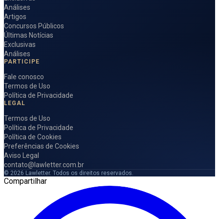
Análises
Artigos
Concursos Públicos
Últimas Notícias
Exclusivas
Análises
PARTICIPE
Fale conosco
Termos de Uso
Política de Privacidade
LEGAL
Termos de Uso
Política de Privacidade
Política de Cookies
Preferências de Cookies
Aviso Legal
contato@lawletter.com.br
© 2026 Lawletter. Todos os direitos reservados.
Compartilhar