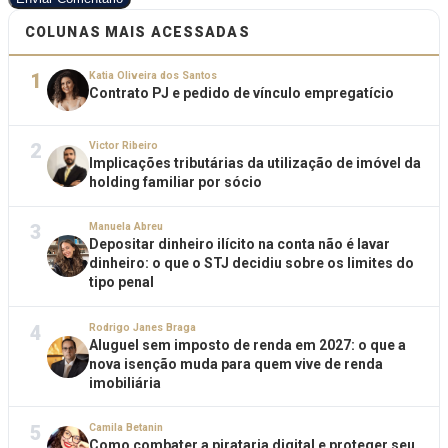
COLUNAS MAIS ACESSADAS
1
Katia Oliveira dos Santos
Contrato PJ e pedido de vínculo empregatício
2
Victor Ribeiro
Implicações tributárias da utilização de imóvel da
holding familiar por sócio
3
Manuela Abreu
Depositar dinheiro ilícito na conta não é lavar
dinheiro: o que o STJ decidiu sobre os limites do
tipo penal
4
Rodrigo Janes Braga
Aluguel sem imposto de renda em 2027: o que a
nova isenção muda para quem vive de renda
imobiliária
5
Camila Betanin
Como combater a pirataria digital e proteger seu