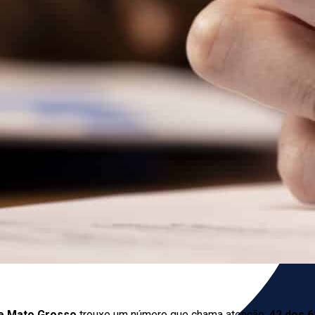
de Mato Grosso
trouxe um número que chama atenção:
42 dos 6