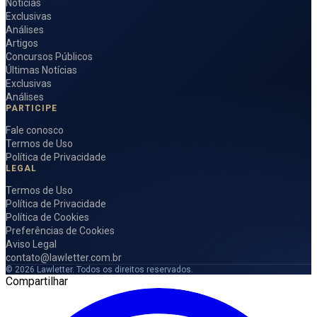
Notícias
Exclusivas
Análises
Artigos
Concursos Públicos
Últimas Notícias
Exclusivas
Análises
PARTICIPE
Fale conosco
Termos de Uso
Política de Privacidade
LEGAL
Termos de Uso
Política de Privacidade
Política de Cookies
Preferências de Cookies
Aviso Legal
contato@lawletter.com.br
© 2026 Lawletter. Todos os direitos reservados.
Compartilhar