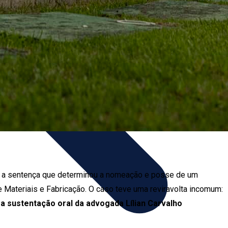
a, a sentença que determinou a nomeação e posse de um
 Materiais e Fabricação. O caso teve uma reviravolta incomum:
sustentação oral da advogada Lílian Carvalho