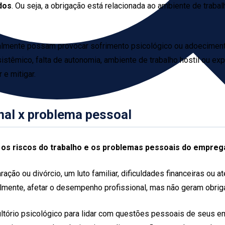
dos
. Ou seja, a obrigação está relacionada ao ambiente de trab
tualmente possam provocar sofrimento psicológico ou adoeciment
istêmico, falta de autonomia, ambiente de trabalho hostil ou ex
 e mitigar.
onal x problema pessoal
:
os riscos do trabalho e os problemas pessoais do empreg
ação ou divórcio, um luto familiar, dificuldades financeiras ou 
almente, afetar o desempenho profissional, mas não geram obrig
tório psicológico para lidar com questões pessoais de seus em