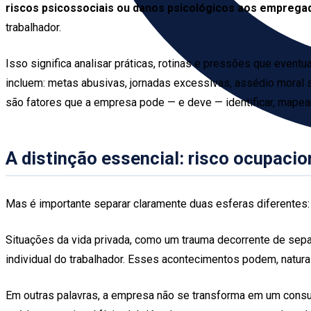
riscos psicossociais ou danos psicológicos aos emprega
trabalhador.
Isso significa analisar práticas, rotinas e pressões que even
incluem: metas abusivas, jornadas excessivas, assédio moral s
são fatores que a empresa pode — e deve — identificar, mapear
A distinção essencial: risco ocupaci
Mas é importante separar claramente duas esferas diferentes
Situações da vida privada, como um trauma decorrente de separ
individual do trabalhador. Esses acontecimentos podem, natur
Em outras palavras, a empresa não se transforma em um consul