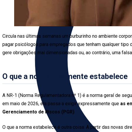
Circula nas últimas semanas um burburinho no ambiente corpor
pagar psicólogos para empregados que tenham qualquer tipo de
gere obrigações mal dimensionadas ou, ao contrário, uma fal
O que a norma realmente estabelece
A NR-1 (Norma Regulamentadora nº 1) é a norma geral de segur
em maio de 2026, ela passa a exigir expressamente que
as e
Gerenciamento de Riscos (PGR)
.
O que a norma estabelece é outra coisa. A partir das novas di