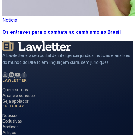
Notícia
Os entraves para o combate ao cambismo no Brasil
A Lawletter é o seu portal de inteligência jurídica: notícias e análises
do mundo do Direito em linguagem clara, sem juridiquês.
LAWLETTER
Quem somos
Anuncie conosco
Seja apoiador
EDITORIAS
Notícias
Exclusivas
Análises
Artigos