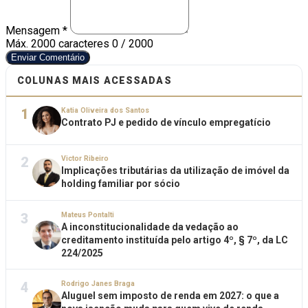
Mensagem *
Máx. 2000 caracteres
0 / 2000
Enviar Comentário
COLUNAS MAIS ACESSADAS
1
Katia Oliveira dos Santos
Contrato PJ e pedido de vínculo empregatício
2
Victor Ribeiro
Implicações tributárias da utilização de imóvel da
holding familiar por sócio
3
Mateus Pontalti
A inconstitucionalidade da vedação ao
creditamento instituída pelo artigo 4º, § 7º, da LC
224/2025
4
Rodrigo Janes Braga
Aluguel sem imposto de renda em 2027: o que a