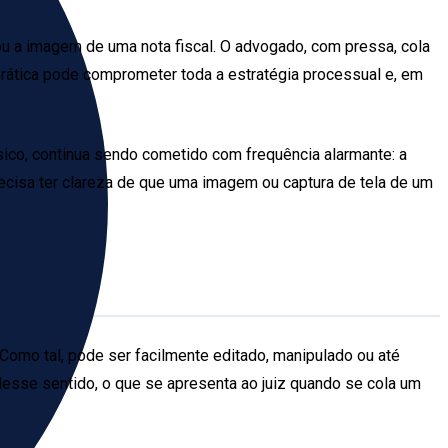
 ou a imagem de uma nota fiscal. O advogado, com pressa, cola
a prática pode comprometer toda a estratégia processual e, em
ico, continua sendo cometido com frequência alarmante: a
ecisa ter clareza de que uma imagem ou captura de tela de um
 Como tal, pode ser facilmente editado, manipulado ou até
Nesse sentido, o que se apresenta ao juiz quando se cola um