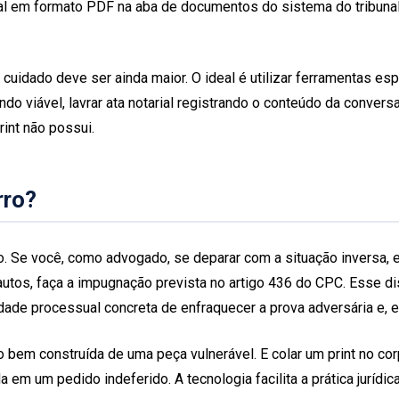
 em formato PDF na aba de documentos do sistema do tribunal. O
cuidado deve ser ainda maior. O ideal é utilizar ferramentas e
do viável, lavrar ata notarial registrando o conteúdo da conver
int não possui.
rro?
. Se você, como advogado, se deparar com a situação inversa, em
autos, faça a impugnação prevista no artigo 436 do CPC. Esse d
dade processual concreta de enfraquecer a prova adversária e, e
bem construída de uma peça vulnerável. E colar um print no corp
em um pedido indeferido. A tecnologia facilita a prática jurídica