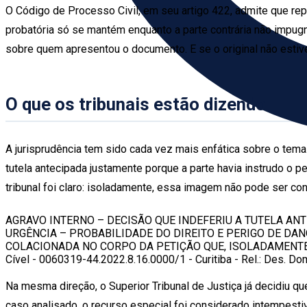
O Código de Processo Civil, em seu artigo 422, admite que re
probatória só se mantém enquanto a parte contrária não impug
sobre quem apresentou o documento. E se o original não estiv
O que os tribunais estão dizendo
A jurisprudência tem sido cada vez mais enfática sobre o tema.
tutela antecipada justamente porque a parte havia instrudo o 
tribunal foi claro: isoladamente, essa imagem não pode ser con
AGRAVO INTERNO – DECISÃO QUE INDEFERIU A TUTELA AN
URGÊNCIA – PROBABILIDADE DO DIREITO E PERIGO DE DA
COLACIONADA NO CORPO DA PETIÇÃO QUE, ISOLADAMENTE,
Cível - 0060319-44.2022.8.16.0000/1 - Curitiba - Rel.: Des. Do
Na mesma direção, o Superior Tribunal de Justiça já decidiu qu
caso analisado, o recurso especial foi considerado intempesti