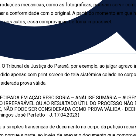
produções mecânicas, como as fotográficas, possam servir como
nar a conformidade com o original. A partir do momento em que 
er nos autos, essa comprovação se torna impossível.
 O Tribunal de Justiça do Paraná, por exemplo, ao julgar agravo 
pedido apenas com print screen de tela sistêmica colado no corpo
siderada prova válida.
TECIPADA EM AÇÃO RESCISÓRIA – ANÁLISE SUMÁRIA – AUSÊ
NO IRREPARÁVEL OU AO RESULTADO ÚTIL DO PROCESSO NÃO 
 NÃO PODE SER CONSIDERADA COMO PROVA VÁLIDA - DECIS
mingos José Perfetto - J. 17.04.2023)
e a simples transcrição de documento no corpo da petição recurs
vo porque a parte, ao invés de anexar o documento que comprova