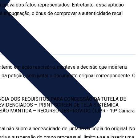
 prova dos fatos representados. Entretanto, essa aptidão
há impugnação, o ônus de comprovar a autenticidade recai
interno em ação rescisória, manteve a decisão que indeferiu
 da petição, sem juntar o documento original correspondente. O
NCIA DOS REQUISITOS PARA CONCESSÃO DA TUTELA DE
EVIDENCIADOS – PRINT SCREEN DE TELA SISTÊMICA
ÃO MANTIDA – RECURSO DESPROVIDO. (TJPR - 19ª Câmara
al não supre a necessidade de juntada da cópia do original. No
ria a suspensão do prazo processual, limitou-se a inserir uma