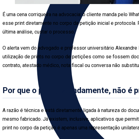
É uma cena corriqueira na advocacia: o cliente manda pelo Wha
esse print diretamente no corpo da petição inicial e protocola
última análise, custar o processo.
O alerta vem do advogado e professor universitário Alexandre
utilização de prints no corpo de petições como se fossem doc
contrato, atestado médico, nota fiscal ou conversa não substitui
Por que o print, isoladamente, não é 
A razão é técnica e está diretamente ligada à natureza do doc
mesmo fabricado. Já existem, inclusive, aplicativos que permi
print no corpo da petição é apenas uma representação unilatera