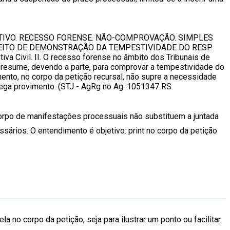
TIVO. RECESSO FORENSE. NÃO-COMPROVAÇÃO. SIMPLES
EITO DE DEMONSTRAÇÃO DA TEMPESTIVIDADE DO RESP.
va Civil. II. O recesso forense no âmbito dos Tribunais de
 presume, devendo a parte, para comprovar a tempestividade do
ento, no corpo da petição recursal, não supre a necessidade
e nega provimento. (STJ - AgRg no Ag: 1051347 RS
 corpo de manifestações processuais não substituem a juntada
rios. O entendimento é objetivo: print no corpo da petição
 no corpo da petição, seja para ilustrar um ponto ou facilitar