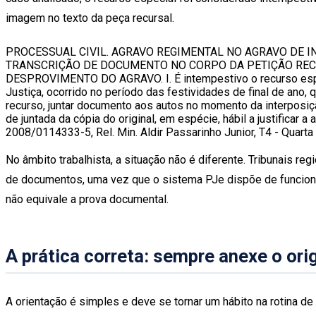
imagem no texto da peça recursal.
PROCESSUAL CIVIL. AGRAVO REGIMENTAL NO AGRAVO DE 
TRANSCRIÇÃO DE DOCUMENTO NO CORPO DA PETIÇÃO RECU
DESPROVIMENTO DO AGRAVO. I. É intempestivo o recurso especial
Justiça, ocorrido no período das festividades de final de ano
recurso, juntar documento aos autos no momento da interposiçã
de juntada da cópia do original, em espécie, hábil a justificar
2008/0114333-5, Rel. Min. Aldir Passarinho Junior, T4 - Quart
No âmbito trabalhista, a situação não é diferente. Tribunais 
de documentos, uma vez que o sistema PJe dispõe de funcional
não equivale a prova documental.
A prática correta: sempre anexe o or
A orientação é simples e deve se tornar um hábito na rotina de 