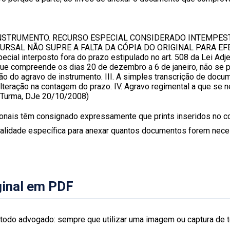
INSTRUMENTO. RECURSO ESPECIAL CONSIDERADO INTEMPES
RSAL NÃO SUPRE A FALTA DA CÓPIA DO ORIGINAL PARA EF
 interposto fora do prazo estipulado no art. 508 da Lei Adjeti
, que compreende os dias 20 de dezembro a 6 de janeiro, não se
o do agravo de instrumento. III. A simples transcrição de docum
 a alteração na contagem do prazo. IV. Agravo regimental a que s
a Turma, DJe 20/10/2008)
regionais têm consignado expressamente que prints inseridos no
idade específica para anexar quantos documentos forem necessá
iginal em PDF
todo advogado: sempre que utilizar uma imagem ou captura de tela