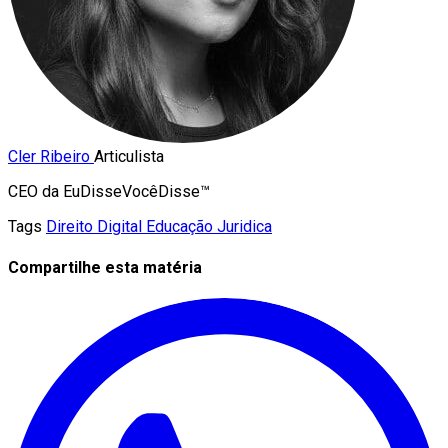
Cler Ribeiro
Articulista
CEO da EuDisseVocêDisse™️
Tags
Direito Digital
Educação Juridica
Compartilhe esta matéria