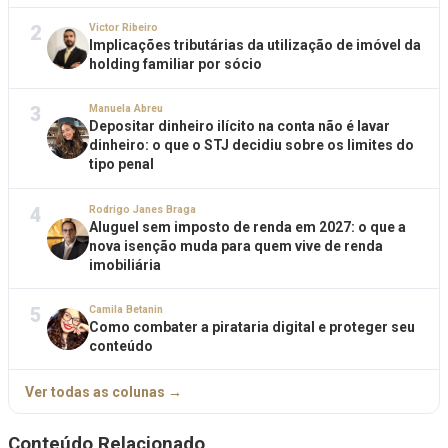
2
Victor Ribeiro
Implicações tributárias da utilização de imóvel da
holding familiar por sócio
3
Manuela Abreu
Depositar dinheiro ilícito na conta não é lavar
dinheiro: o que o STJ decidiu sobre os limites do
tipo penal
4
Rodrigo Janes Braga
Aluguel sem imposto de renda em 2027: o que a
nova isenção muda para quem vive de renda
imobiliária
5
Camila Betanin
Como combater a pirataria digital e proteger seu
conteúdo
Ver todas as colunas →
Conteúdo Relacionado