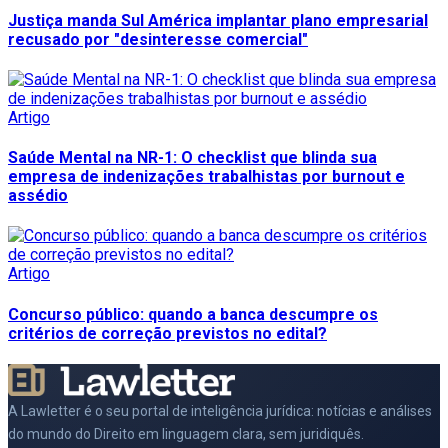
Justiça manda Sul América implantar plano empresarial
recusado por "desinteresse comercial"
Artigo
Saúde Mental na NR-1: O checklist que blinda sua
empresa de indenizações trabalhistas por burnout e
assédio
Artigo
Concurso público: quando a banca descumpre os
critérios de correção previstos no edital?
A Lawletter é o seu portal de inteligência jurídica: notícias e análises
do mundo do Direito em linguagem clara, sem juridiquês.