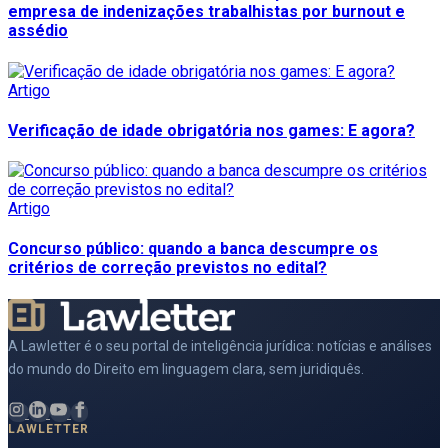
empresa de indenizações trabalhistas por burnout e
assédio
Artigo
Verificação de idade obrigatória nos games: E agora?
Artigo
Concurso público: quando a banca descumpre os
critérios de correção previstos no edital?
A Lawletter é o seu portal de inteligência jurídica: notícias e análises
do mundo do Direito em linguagem clara, sem juridiquês.
LAWLETTER