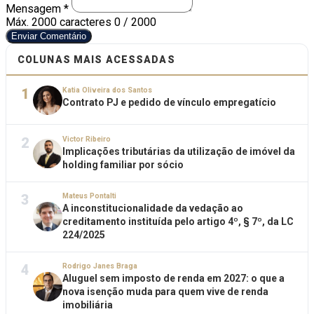
Mensagem *
Máx. 2000 caracteres
0 / 2000
Enviar Comentário
COLUNAS MAIS ACESSADAS
1
Katia Oliveira dos Santos
Contrato PJ e pedido de vínculo empregatício
2
Victor Ribeiro
Implicações tributárias da utilização de imóvel da
holding familiar por sócio
3
Mateus Pontalti
A inconstitucionalidade da vedação ao
creditamento instituída pelo artigo 4º, § 7º, da LC
224/2025
4
Rodrigo Janes Braga
Aluguel sem imposto de renda em 2027: o que a
nova isenção muda para quem vive de renda
imobiliária