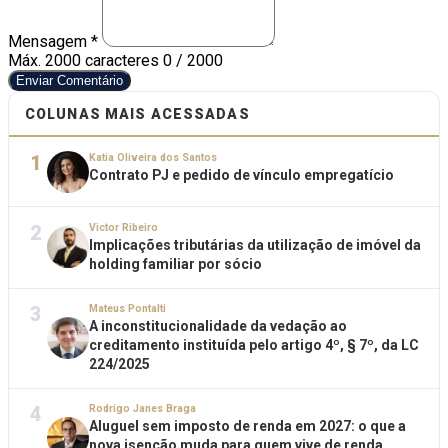
Mensagem *
Máx. 2000 caracteres
0 / 2000
Enviar Comentário
COLUNAS MAIS ACESSADAS
1
Katia Oliveira dos Santos
Contrato PJ e pedido de vínculo empregatício
2
Victor Ribeiro
Implicações tributárias da utilização de imóvel da
holding familiar por sócio
3
Mateus Pontalti
A inconstitucionalidade da vedação ao
creditamento instituída pelo artigo 4º, § 7º, da LC
224/2025
4
Rodrigo Janes Braga
Aluguel sem imposto de renda em 2027: o que a
nova isenção muda para quem vive de renda