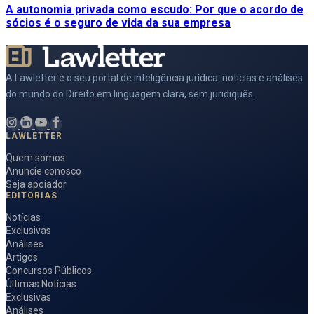
A autonomia privada como escudo: Por que o acordo de
sócios é o seguro de vida da sua empresa
A Lawletter é o seu portal de inteligência jurídica: notícias e análises
do mundo do Direito em linguagem clara, sem juridiquês.
LAWLETTER
Quem somos
Anuncie conosco
Seja apoiador
EDITORIAS
Notícias
Exclusivas
Análises
Artigos
Concursos Públicos
Últimas Notícias
Exclusivas
Análises