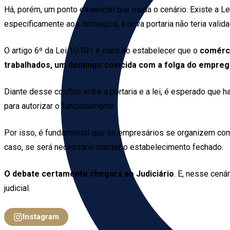
Há, porém, um ponto essencial que muda o cenário. Existe a L
especificamente aos domingos, a nova portaria não teria valid
O artigo 6º da Lei 10.101 é claro ao estabelecer que o
comérci
trabalhados, um domingo coincida com a folga do empre
Diante desse conflito entre a portaria e a lei, é esperado que 
para autorizar o funcionamento.
Por isso, é fundamental que os empresários se organizem com
caso, se será necessário manter o estabelecimento fechado.
O debate certamente chegará ao Judiciário
. E, nesse cená
judicial.
Instagram