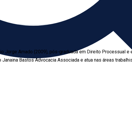
ário Jorge Amado (2009), pós-graduada em Direito Processual e 
o Janaina Bastos Advocacia Associada e atua nas áreas trabalhis