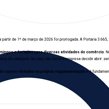
artir de 1º de março de 2026 foi prorrogada. A Portaria 3.665, 
omingos e feriados para diversas atividades do comércio
. 
iva da categoria. Ou seja, não basta a empresa decidir abrir: se
são aqueles
listados na própria regulamentação
e é fundament