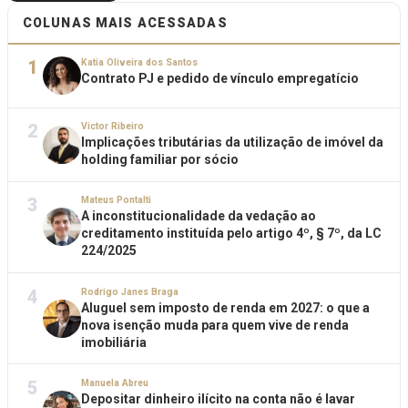
COLUNAS MAIS ACESSADAS
1
Katia Oliveira dos Santos
Contrato PJ e pedido de vínculo empregatício
2
Victor Ribeiro
Implicações tributárias da utilização de imóvel da
holding familiar por sócio
3
Mateus Pontalti
A inconstitucionalidade da vedação ao
creditamento instituída pelo artigo 4º, § 7º, da LC
224/2025
4
Rodrigo Janes Braga
Aluguel sem imposto de renda em 2027: o que a
nova isenção muda para quem vive de renda
imobiliária
5
Manuela Abreu
Depositar dinheiro ilícito na conta não é lavar