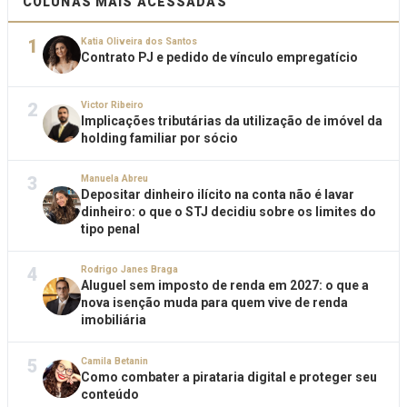
COLUNAS MAIS ACESSADAS
1
Katia Oliveira dos Santos
Contrato PJ e pedido de vínculo empregatício
2
Victor Ribeiro
Implicações tributárias da utilização de imóvel da
holding familiar por sócio
3
Manuela Abreu
Depositar dinheiro ilícito na conta não é lavar
dinheiro: o que o STJ decidiu sobre os limites do
tipo penal
4
Rodrigo Janes Braga
Aluguel sem imposto de renda em 2027: o que a
nova isenção muda para quem vive de renda
imobiliária
5
Camila Betanin
Como combater a pirataria digital e proteger seu
conteúdo