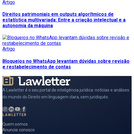
Artigo
Direitos patrimoniais em outputs algorítmicos de
estatística multivariada: Entre a criação intelectual e a
autonomia da máquina
Artigo
Bloqueios no WhatsApp levantam dúvidas sobre revisão
e restabelecimento de contas
A Lawletter é o seu portal de inteligência jurídica: notícias e análises
do mundo do Direito em linguagem clara, sem juridiquês.
LAWLETTER
Quem somos
Anuncie conosco