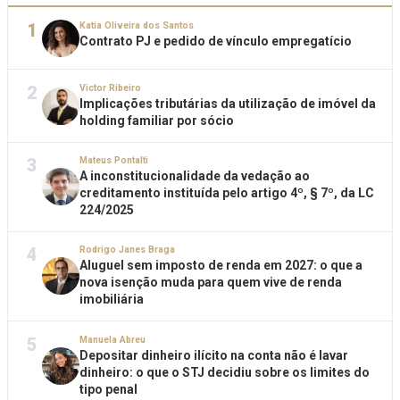
1
Katia Oliveira dos Santos
Contrato PJ e pedido de vínculo empregatício
2
Victor Ribeiro
Implicações tributárias da utilização de imóvel da
holding familiar por sócio
3
Mateus Pontalti
A inconstitucionalidade da vedação ao
creditamento instituída pelo artigo 4º, § 7º, da LC
224/2025
4
Rodrigo Janes Braga
Aluguel sem imposto de renda em 2027: o que a
nova isenção muda para quem vive de renda
imobiliária
5
Manuela Abreu
Depositar dinheiro ilícito na conta não é lavar
dinheiro: o que o STJ decidiu sobre os limites do
tipo penal