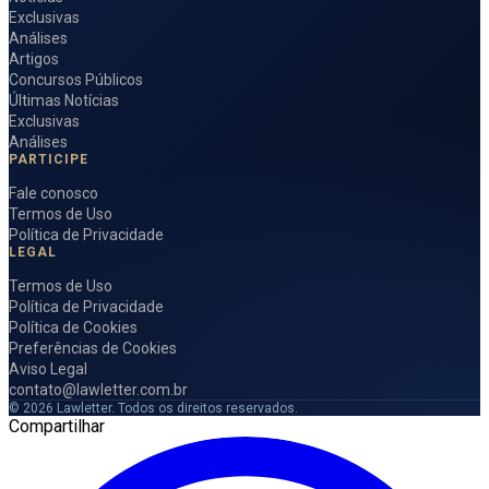
Exclusivas
Análises
Artigos
Concursos Públicos
Últimas Notícias
Exclusivas
Análises
PARTICIPE
Fale conosco
Termos de Uso
Política de Privacidade
LEGAL
Termos de Uso
Política de Privacidade
Política de Cookies
Preferências de Cookies
Aviso Legal
contato@lawletter.com.br
© 2026 Lawletter. Todos os direitos reservados.
Compartilhar