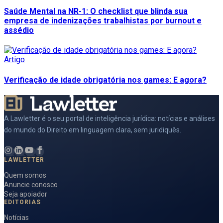
Saúde Mental na NR-1: O checklist que blinda sua
empresa de indenizações trabalhistas por burnout e
assédio
Artigo
Verificação de idade obrigatória nos games: E agora?
A Lawletter é o seu portal de inteligência jurídica: notícias e análises
do mundo do Direito em linguagem clara, sem juridiquês.
LAWLETTER
Quem somos
Anuncie conosco
Seja apoiador
EDITORIAS
Notícias