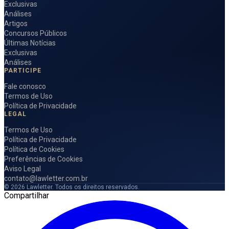
Exclusivas
Análises
Artigos
Concursos Públicos
Últimas Notícias
Exclusivas
Análises
PARTICIPE
Fale conosco
Termos de Uso
Política de Privacidade
LEGAL
Termos de Uso
Política de Privacidade
Política de Cookies
Preferências de Cookies
Aviso Legal
contato@lawletter.com.br
© 2026 Lawletter. Todos os direitos reservados.
Compartilhar