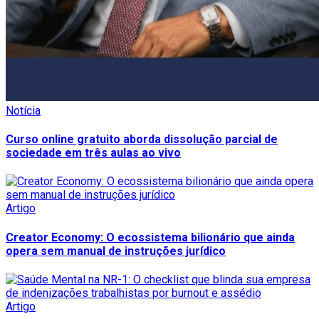
Notícia
Curso online gratuito aborda dissolução parcial de
sociedade em três aulas ao vivo
Artigo
Creator Economy: O ecossistema bilionário que ainda
opera sem manual de instruções jurídico
Artigo