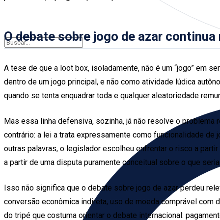
O debate sobre jogo de azar continua 
A tese de que a loot box, isoladamente, não é um “jogo” em s
dentro de um jogo principal, e não como atividade lúdica autôn
quando se tenta enquadrar toda e qualquer aleatoriedade rem
Mas essa linha defensiva, sozinha, já não resolve o problema re
contrário: a lei a trata expressamente como funcionalidade de 
outras palavras, o legislador escolheu enfrentar o risco a pa
a partir de uma disputa puramente conceitual sobre o que seria 
Isso não significa que o debate sobre jogo de azar perdeu re
conversão econômica indireta, uso de moeda comprável com din
do tripé que costuma orientar o debate internacional: pagame