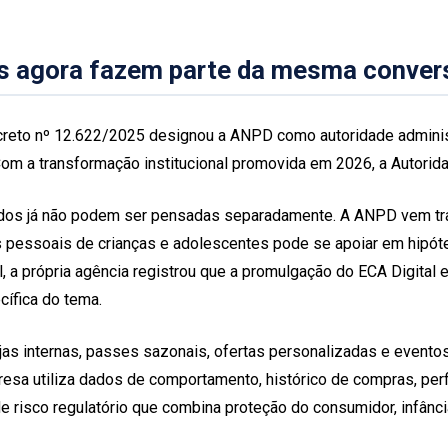
 agora fazem parte da mesma conver
O Decreto nº 12.622/2025 designou a ANPD como autoridade adminis
Com a transformação institucional promovida em 2026, a Autorida
os já não podem ser pensadas separadamente. A ANPD vem trata
s pessoais de crianças e adolescentes pode se apoiar em hipó
l, a própria agência registrou que a promulgação do ECA Digita
cífica do tema.
lojas internas, passes sazonais, ofertas personalizadas e even
resa utiliza dados de comportamento, histórico de compras, per
e risco regulatório que combina proteção do consumidor, infânc