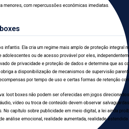
 para menores, com repercussões econômicas imediatas.
 boxes
s infantis. Ela cria um regime mais amplo de proteção integral no
 e adolescentes ou de acesso provável por eles, independenteme
evado de privacidade e proteção de dados e determina que as c
obriga a disponibilização de mecanismos de supervisão parenta
 recompensas por tempo de uso e certas formas de retenção co
iva: loot boxes não podem ser oferecidas em jogos direcionados
áudio, vídeo ou troca de conteúdo devem observar salvaguardas es
No capítulo sobre publicidade em meio digital, a lei ainda proí
e análise emocional, realidade aumentada, realidade estendida e