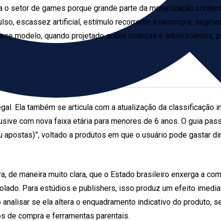
 o setor de games porque grande parte da monetização contemp
ulso, escassez artificial, estímulo recorrente à recompra, seg
se modelo, quando projetado sobre crianças e adolescentes, pass
ntral do risco regulatório
gal. Ela também se articula com a atualização da classificação in
clusive com nova faixa etária para menores de 6 anos. O guia pas
 ou apostas)”, voltado a produtos em que o usuário pode gastar di
tra, de maneira muito clara, que o Estado brasileiro enxerga a c
rolado. Para estúdios e publishers, isso produz um efeito imedia
so analisar se ela altera o enquadramento indicativo do produto,
os de compra e ferramentas parentais.