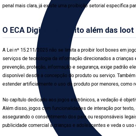
penal mais clara, já existe uma proibição setorial específica
O ECA Digital foi muito além das loot
A Lei nº 15.211/2025 não se limita a proibir loot boxes em jogo
serviços de tecnologia da informação direcionados a crianças
prevenção, proteção, informação e segurança, exige padrão el
disponível desde a concepção do produto ou serviço. Também 
estender artificialmente o uso do produto por menores, como
No capítulo dedicado aos jogos eletrônicos, a vedação é objet
Além disso, jogos com funcionalidades de interação por texto, 
assegurando o consentimento dos pais ou responsáveis legais. 
publicidade comercial a crianças e adolescentes e veda o uso d