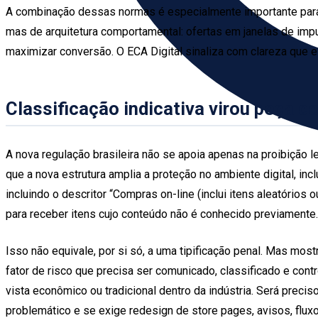
A combinação dessas normas é especialmente importante para
mas de arquitetura comportamental: ofertas em janelas de imp
maximizar conversão. O ECA Digital sinaliza com clareza que es
Classificação indicativa virou peça ce
A nova regulação brasileira não se apoia apenas na proibição le
que a nova estrutura amplia a proteção no ambiente digital, in
incluindo o descritor “Compras on-line (inclui itens aleatórios
para receber itens cujo conteúdo não é conhecido previamente.
Isso não equivale, por si só, a uma tipificação penal. Mas mos
fator de risco que precisa ser comunicado, classificado e cont
vista econômico ou tradicional dentro da indústria. Será preci
problemático e se exige redesign de store pages, avisos, flux