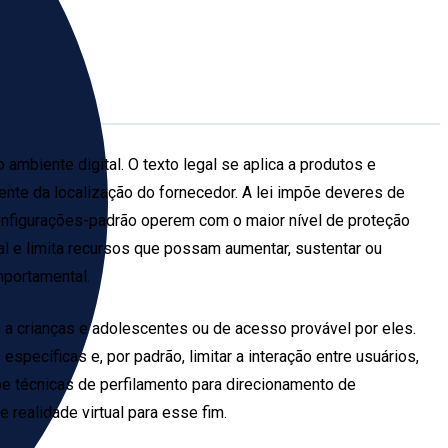
 ambiente digital. O texto legal se aplica a produtos e
nte da localização do fornecedor. A lei impõe deveres de
onfigurações-padrão operem com o maior nível de proteção
l e limita recursos que possam aumentar, sustentar ou
mportamental.
 a crianças e adolescentes ou de acesso provável por eles.
pecíficas e, por padrão, limitar a interação entre usuários,
be técnicas de perfilamento para direcionamento de
 realidade virtual para esse fim.