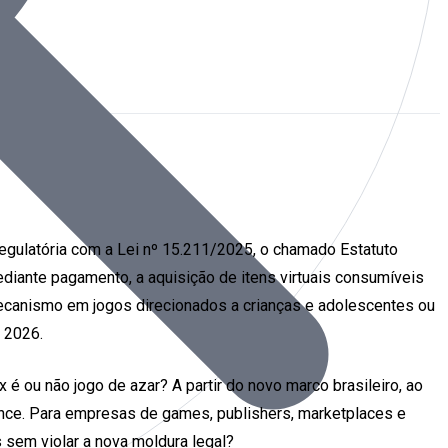
regulatória com a Lei nº 15.211/2025, o chamado Estatuto
ediante pagamento, a aquisição de itens virtuais consumíveis
ecanismo em jogos direcionados a crianças e adolescentes ou
e 2026.
 é ou não jogo de azar? A partir do novo marco brasileiro, ao
iance. Para empresas de games, publishers, marketplaces e
s sem violar a nova moldura legal?