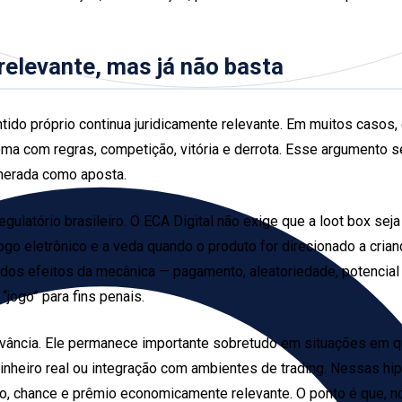
relevante, mas já não basta
entido próprio continua juridicamente relevante. Em muitos cas
oma com regras, competição, vitória e derrota. Esse argumento s
unerada como aposta.
gulatório brasileiro. O ECA Digital não exige que a loot box seja
jogo eletrônico e a veda quando o produto for direcionado a cri
rtir dos efeitos da mecânica — pagamento, aleatoriedade, poten
“jogo” para fins penais.
levância. Ele permanece importante sobretudo em situações em 
heiro real ou integração com ambientes de trading. Nessas hipó
nto, chance e prêmio economicamente relevante. O ponto é que, 