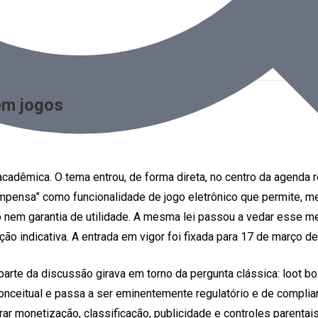
em jogos
cadêmica. O tema entrou, de forma direta, no centro da agenda 
compensa” como funcionalidade de jogo eletrônico que permite, m
 nem garantia de utilidade. A mesma lei passou a vedar esse m
ão indicativa. A entrada em vigor foi fixada para 17 de março d
arte da discussão girava em torno da pergunta clássica: loot box
 conceitual e passa a ser eminentemente regulatório e de compl
rar monetização, classificação, publicidade e controles parentai