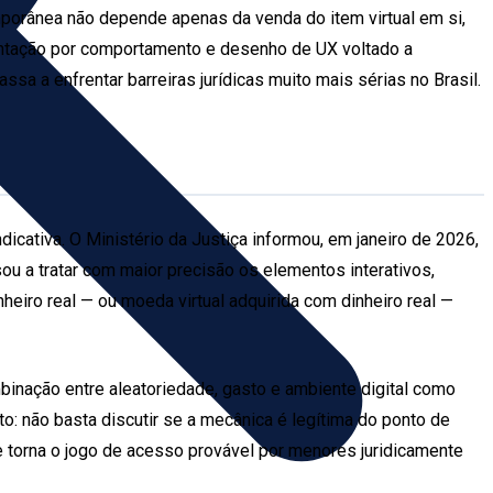
orânea não depende apenas da venda do item virtual em si,
mentação por comportamento e desenho de UX voltado a
a a enfrentar barreiras jurídicas muito mais sérias no Brasil.
dicativa. O Ministério da Justiça informou, em janeiro de 2026,
sou a tratar com maior precisão os elementos interativos,
nheiro real — ou moeda virtual adquirida com dinheiro real —
ombinação entre aleatoriedade, gasto e ambiente digital como
to: não basta discutir se a mecânica é legítima do ponto de
 se torna o jogo de acesso provável por menores juridicamente