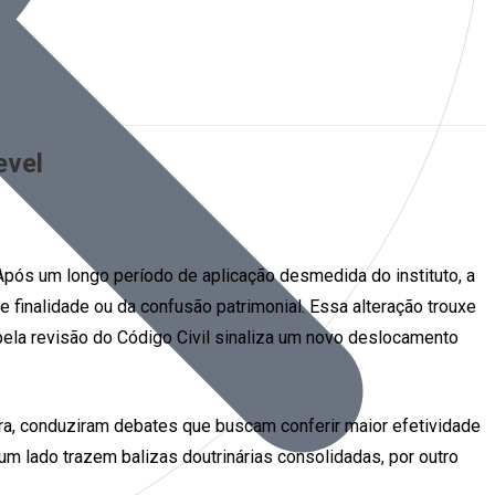
evel
 Após um longo período de aplicação desmedida do instituto, a
 finalidade ou da confusão patrimonial. Essa alteração trouxe
pela revisão do Código Civil sinaliza um novo deslocamento
a, conduziram debates que buscam conferir maior efetividade
um lado trazem balizas doutrinárias consolidadas, por outro