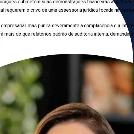
porações submetem suas demonstrações financeiras a auditorias
al requerem o crivo de uma assessoria jurídica focada na pessoa
e empresarial, mas punirá severamente a complacência e a informa
irá mais do que relatórios padrão de auditoria interna; demanda
.