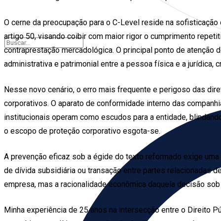
O cerne da preocupação para o C-Level reside na sofisticação
artigo 50, visando coibir com maior rigor o cumprimento repet
contraprestação mercadológica. O principal ponto de atenção 
administrativa e patrimonial entre a pessoa física e a jurídica, 
Nesse novo cenário, o erro mais frequente e perigoso das di
corporativos. O aparato de conformidade interno das companhias
institucionais operam como escudos para a entidade, blindand
o escopo de proteção corporativo esgota-se.
A prevenção eficaz sob a égide do texto reformado exige uma m
de dívida subsidiária ou transação entre partes relacionadas 
empresa, mas a racionalidade econômica daquela decisão sob a
Minha experiência de 25 anos na intersecção entre o Direito P