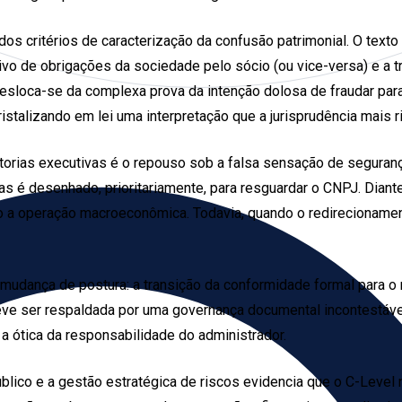
 dos critérios de caracterização da confusão patrimonial. O te
itivo de obrigações da sociedade pelo sócio (ou vice-versa) e a 
desloca-se da complexa prova da intenção dolosa de fraudar par
cristalizando em lei uma interpretação que a jurisprudência mais r
retorias executivas é o repouso sob a falsa sensação de segura
 é desenhado, prioritariamente, para resguardar o CNPJ. Diante 
o a operação macroeconômica. Todavia, quando o redirecionamen
udança de postura: a transição da conformidade formal para o r
deve ser respaldada por uma governança documental incontestáve
 ótica da responsabilidade do administrador.
úblico e a gestão estratégica de riscos evidencia que o C-Leve