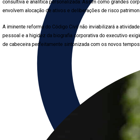
consultiva e analítica personalizada. Assim como grandes cor
envolvem alocação de ativos e deliberações de risco patrimoni
A iminente reforma do Código Civil não inviabilizará a atividad
pessoal e a higidez da biografia corporativa do executivo exig
de cabeceira perfeitamente sintonizada com os novos tempos