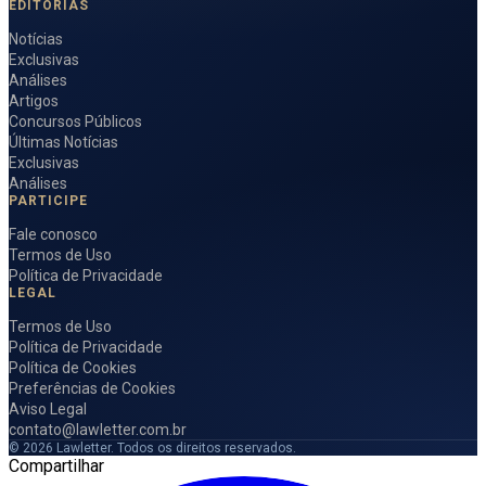
EDITORIAS
Notícias
Exclusivas
Análises
Artigos
Concursos Públicos
Últimas Notícias
Exclusivas
Análises
PARTICIPE
Fale conosco
Termos de Uso
Política de Privacidade
LEGAL
Termos de Uso
Política de Privacidade
Política de Cookies
Preferências de Cookies
Aviso Legal
contato@lawletter.com.br
© 2026 Lawletter. Todos os direitos reservados.
Compartilhar