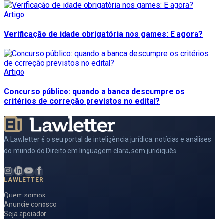
Artigo
Verificação de idade obrigatória nos games: E agora?
Artigo
Concurso público: quando a banca descumpre os
critérios de correção previstos no edital?
A Lawletter é o seu portal de inteligência jurídica: notícias e análises
do mundo do Direito em linguagem clara, sem juridiquês.
LAWLETTER
Quem somos
Anuncie conosco
Seja apoiador