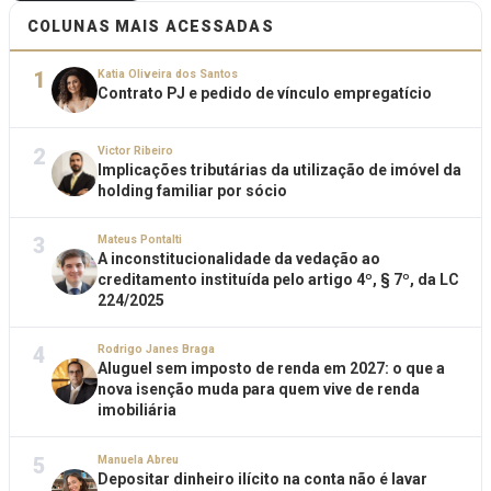
COLUNAS MAIS ACESSADAS
1
Katia Oliveira dos Santos
Contrato PJ e pedido de vínculo empregatício
2
Victor Ribeiro
Implicações tributárias da utilização de imóvel da
holding familiar por sócio
3
Mateus Pontalti
A inconstitucionalidade da vedação ao
creditamento instituída pelo artigo 4º, § 7º, da LC
224/2025
4
Rodrigo Janes Braga
Aluguel sem imposto de renda em 2027: o que a
nova isenção muda para quem vive de renda
imobiliária
5
Manuela Abreu
Depositar dinheiro ilícito na conta não é lavar