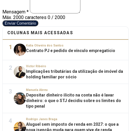
Mensagem *
Máx. 2000 caracteres
0 / 2000
Enviar Comentário
COLUNAS MAIS ACESSADAS
1
Katia Oliveira dos Santos
Contrato PJ e pedido de vínculo empregatício
2
Victor Ribeiro
Implicações tributárias da utilização de imóvel da
holding familiar por sócio
3
Manuela Abreu
Depositar dinheiro ilícito na conta não é lavar
dinheiro: o que o STJ decidiu sobre os limites do
tipo penal
4
Rodrigo Janes Braga
Aluguel sem imposto de renda em 2027: o que a
nova isenção muda para quem vive de renda