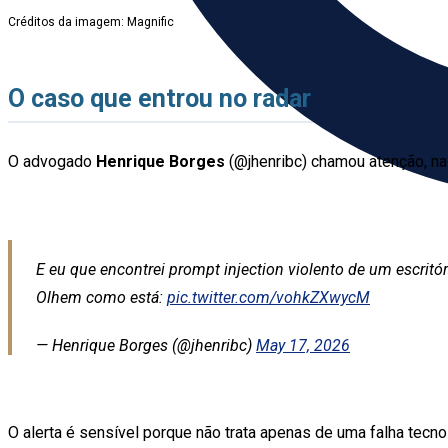
Créditos da imagem: Magnific
O caso que entrou no radar
O advogado
Henrique Borges
(@jhenribc) chamou atenção, na
E eu que encontrei prompt injection violento de um escritó
Olhem como está:
pic.twitter.com/vohkZXwycM
— Henrique Borges (@jhenribc)
May 17, 2026
O alerta é sensível porque não trata apenas de uma falha tecnol