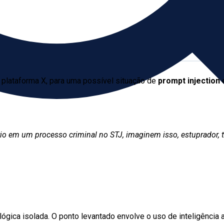
 plataforma X, para uma possível situação de
prompt injection
e
rio em um processo criminal no STJ, imaginem isso, estuprador, t
ógica isolada. O ponto levantado envolve o uso de inteligência a