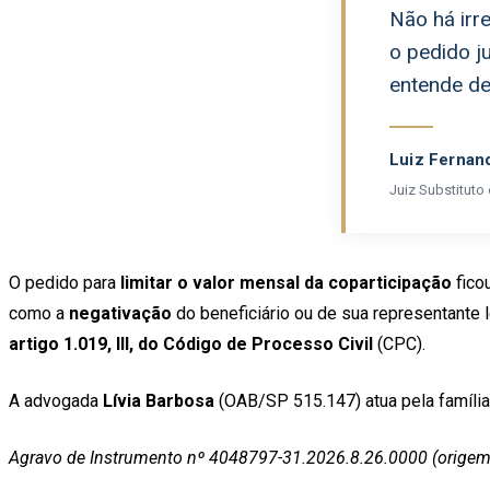
Não há irr
o pedido j
entende de
Luiz Fernand
Juiz Substituto
O pedido para
limitar o valor mensal da coparticipação
fico
como a
negativação
do beneficiário ou de sua representante 
artigo 1.019, III, do Código de Processo Civil
(CPC).
A advogada
Lívia Barbosa
(OAB/SP 515.147) atua pela família
Agravo de Instrumento nº 4048797-31.2026.8.26.0000 (orige