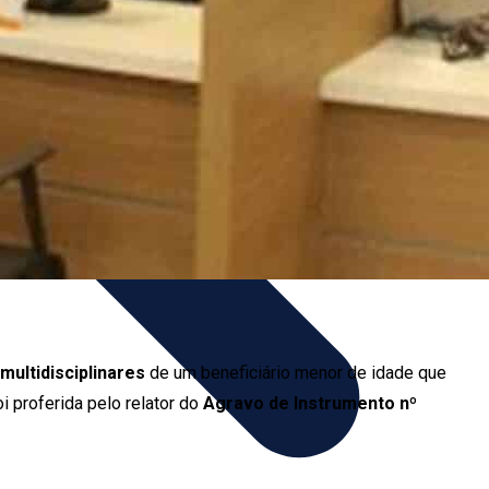
multidisciplinares
de um beneficiário menor de idade que
oi proferida pelo relator do
Agravo de Instrumento nº