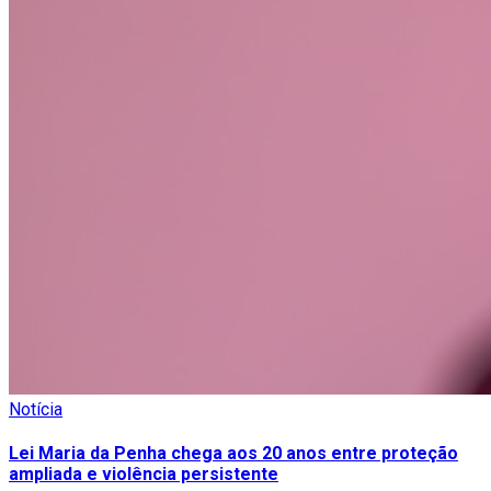
Notícia
Lei Maria da Penha chega aos 20 anos entre proteção
ampliada e violência persistente