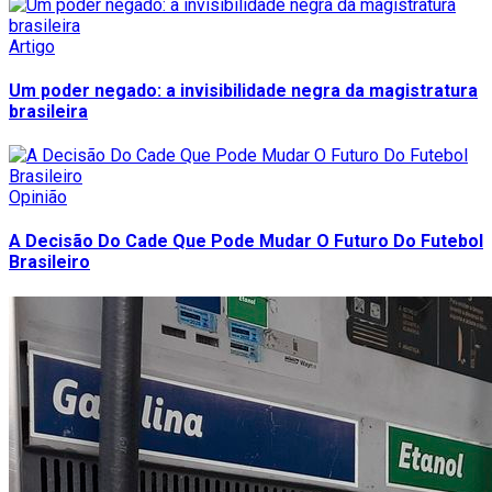
Artigo
Um poder negado: a invisibilidade negra da magistratura
brasileira
Opinião
A Decisão Do Cade Que Pode Mudar O Futuro Do Futebol
Brasileiro