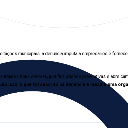
icitações municipais, a denúncia imputa a empresários e fornec
 cautelares mais severas, justifica prisões preventivas e abre 
udo isso: o que foi descrito na denúncia é mesmo uma org