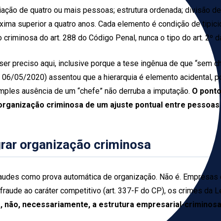
ciação de quatro ou mais pessoas; estrutura ordenada; divisão de 
ma superior a quatro anos. Cada elemento é condição de tipicid
 criminosa do art. 288 do Código Penal, nunca o tipo do art. 2º d
er preciso aqui, inclusive porque a tese ingênua de que “sem ch
j. 06/05/2020) assentou que a hierarquia é elemento acidental, 
 simples ausência de um “chefe” não derruba a imputação.
O ponto
 organização criminosa de um ajuste pontual entre pessoas
egrar organização criminosa
e fraudes como prova automática de organização. Não é. Empre
raude ao caráter competitivo (art. 337-F do CP), os crimes da 
 não, necessariamente, a estrutura empresarial-criminosa 