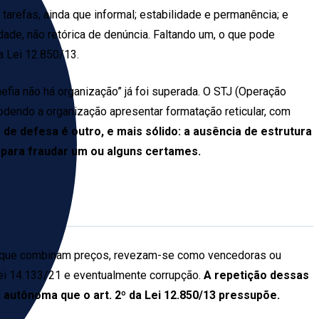
tarefas, ainda que informal; estabilidade e permanência; e
ade, não retórica de denúncia. Faltando um, o que pode
a Lei 12.850/13.
efia não há organização” já foi superada. O STJ (Operação
podendo a organização apresentar formatação reticular, com
 de defesa é outro, e mais sólido: a ausência de estrutura
 para fraudar um ou alguns certames.
sas que combinam preços, revezam-se como vencedoras ou
Lei 14.133/21 e eventualmente corrupção.
A repetição dessas
autônoma que o art. 2º da Lei 12.850/13 pressupõe.