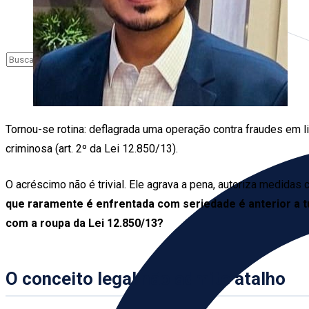
Tornou-se rotina: deflagrada uma operação contra fraudes em l
criminosa (art. 2º da Lei 12.850/13).
O acréscimo não é trivial. Ele agrava a pena, autoriza medidas
que raramente é enfrentada com seriedade é anterior a t
com a roupa da Lei 12.850/13?
O conceito legal não admite atalho