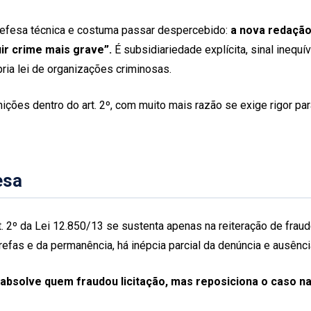
defesa técnica e costuma passar despercebido:
a nova redação 
uir crime mais grave”.
É subsidiariedade explícita, sinal inequ
pria lei de organizações criminosas.
ções dentro do art. 2º, com muito mais razão se exige rigor par
esa
t. 2º da Lei 12.850/13 se sustenta apenas na reiteração de fra
arefas e da permanência, há inépcia parcial da denúncia e ausênci
absolve quem fraudou licitação, mas reposiciona o caso n