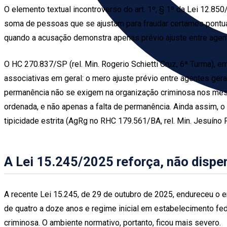
O elemento textual incontroverso do art. 1º, § 1º da Lei 12.8
soma de pessoas que se ajustam para fraudar certames pontuai
quando a acusação demonstra apenas prévio ajuste entre agen
O HC 270.837/SP (rel. Min. Rogerio Schietti Cruz, 6ª Turma), em
associativas em geral: o mero ajuste prévio entre agentes gera
permanência não se exigem na organização criminosa nos mesmo
ordenada, e não apenas a falta de permanência. Ainda assim, o 
tipicidade estrita (AgRg no RHC 179.561/BA, rel. Min. Jesuíno
A Lei 15.245/2025 reforça, não dispen
A recente Lei 15.245, de 29 de outubro de 2025, endureceu o en
de quatro a doze anos e regime inicial em estabelecimento fede
criminosa. O ambiente normativo, portanto, ficou mais severo.