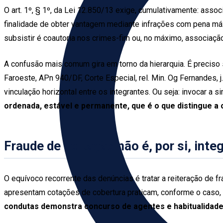
O art. 1º, § 1º, da Lei 12.850/13 exige, cumulativamente: asso
finalidade de obter vantagem mediante infrações com pena máxi
subsistir é coautoria nos crimes-fim ou, no máximo, associação
A confusão mais comum gira em torno da hierarquia. É preciso s
Faroeste, APn 940/DF, Corte Especial, rel. Min. Og Fernandes, 
vinculação horizontal entre os integrantes. Ou seja: invocar a
ordenada, estável e permanente, que é o que distingue a
Fraude de licitação não é, por si, int
O equívoco recorrente das denúncias é tratar a reiteração d
apresentam cotações de cobertura praticam, conforme o caso, f
condutas demonstra concurso de agentes e habitualidade,