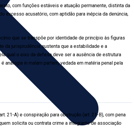
parato, com funções estáveis e atuação permanente, distinta da
o excesso acusatório, com aptidão para inépcia da denúncia,
ocínio que se transpõe por identidade de princípio às figuras
e da jurisprudência sustenta que a estabilidade e a
a qual o eixo da defesa deve ser a ausência de estrutura
2º é analogia in malam partem, vedada em matéria penal pela
rt. 21-A) e conspiração para obstrução (art. 21-B), com pena
quem solicita ou contrata crime a integrante de associação