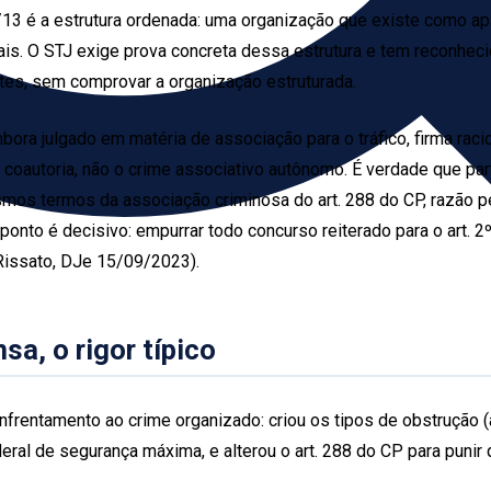
50/13 é a estrutura ordenada: uma organização que existe como a
s. O STJ exige prova concreta dessa estrutura e tem reconhecid
tes, sem comprovar a organização estruturada.
bora julgado em matéria de associação para o tráfico, firma raci
 coautoria, não o crime associativo autônomo. É verdade que part
s termos da associação criminosa do art. 288 do CP, razão pel
ponto é decisivo: empurrar todo concurso reiterado para o art. 
 Rissato, DJe 15/09/2023).
sa, o rigor típico
frentamento ao crime organizado: criou os tipos de obstrução (a
ral de segurança máxima, e alterou o art. 288 do CP para punir 