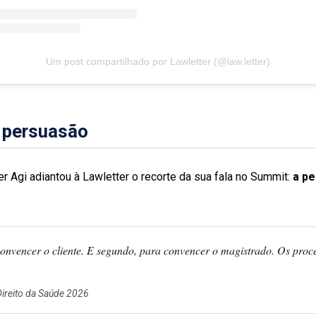
Um post compartilhado por Lawletter (@law.letter)
a persuasão
r Agi adiantou à Lawletter o recorte da sua fala no Summit:
a pe
convencer o cliente. E segundo, para convencer o magistrado. Os proce
Direito da Saúde 2026