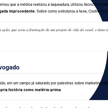
firmou que a médica realizou a laqueadura, utilizou técnica reco
lgada improcedente.
Sobre como estruturou a tese, Coutre foi d
ção, que seria a frustração de um projeto de vida do casal, o dano nã
dvogado
o, em um campo já saturado por palestras sobre marketing digita
ópria história como matéria-prima
.