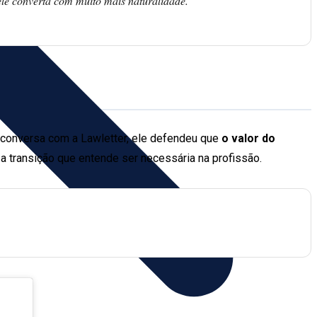
 ele converta com muito mais naturalidade.
 conversa com a Lawletter, ele defendeu que
o valor do
u a transição que entende ser necessária na profissão.