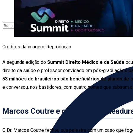
Créditos da imagem: Reprodução
A segunda edição do
Summit Direito Médico e da Saúde
ocu
direito da saúde e professor convidado em pós-graduações d
53 milhões de brasileiros são beneficiários de planos de 
e conversou, nos bastidores, com quatro nomes que subiram a
Marcos Coutre e o caso da laqueadur
O Dr. Marcos Coutre fechou sua palestra com um caso que foge