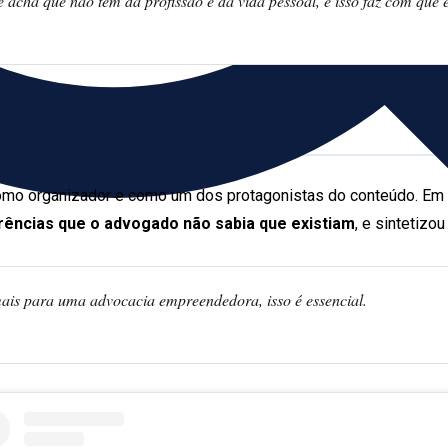
e acha que não tem da profissão e da vida pessoal, e isso faz com que
e que não sabe
 como organizador e como um dos protagonistas do conteúdo. Em
rências que o advogado não sabia que existiam
, e sintetizo
ais para uma advocacia empreendedora, isso é essencial.