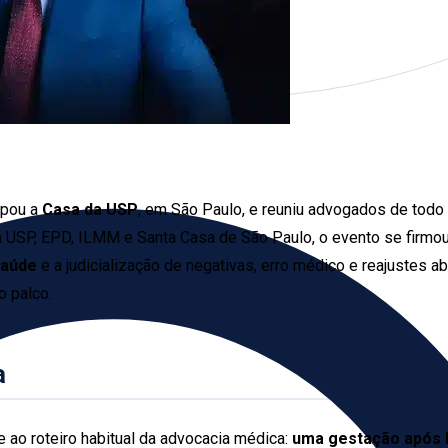
pou a
Casa da USP
, em São Paulo, e reuniu advogados de todo 
a USP, EPD, ILMM e Santa Casa de São Paulo, o evento se firm
saúde
e a judicialização de negativas, erro médico e reajustes a
o palco.
a
 ao roteiro habitual da advocacia médica:
uma gestação após 