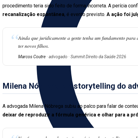
procedimento teria sido feito de forma incorreta. A perícia con
recanalização espontânea
, é evento previsto.
A ação foi ju
“
Ainda que juridicamente a gente tenha um fundamento para a a
ter novos filhos.
Marcos Coutre
· advogado · Summit Direito da Saúde 2026
Milena Nóbrega e o storytelling do a
A advogada Milena Nóbrega subiu ao palco para falar de conteúd
deixar de reproduzir a fórmula genérica e olhar para a pr